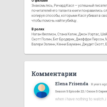
О фильме
Знакомьтесь, Ричард Касл — успешный писатель
почитателей его таланта книги понравились с
копируя способы, которыми Касл убивал в сво
чтобы помочь найти убийцу.
В ролях
Натан Филлион, Стана Катик, Джон Уэртас, Шей
Скотт Полин, Бет Бродерик, Джеффри Пирсон, М
Валери Эзлинн, Кенни Бауманн, Джудит Скотт, 
Комментарии
Elena Frisenda
·
8 years ag
Season 5 Episode 22 / Сезон 5 Серия
when i have nothing to watch ,i