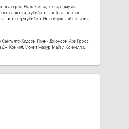
ного героя. Но кажется, что одному из
 преступления, с убийственной точностью
ызван в отдел убийств Нью-йоркской полиции,
н Сантьяго-Хадсон, Пенни Джонсон, Ари Гросс,
н Дж. Кэннел, Монит Мазур, Майкл Коннелли,