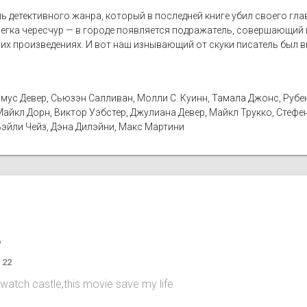
 детективного жанра, который в последней книге убил своего глав
легка чересчур — в городе появляется подражатель, совершающий
их произведениях. И вот наш изнывающий от скуки писатель был в
мус Девер, Сьюзэн Салливан, Молли С. Куинн, Тамала Джонс, Рубе
айкл Дорн, Виктор Уэбстер, Джулиана Девер, Майкл Трукко, Стефе
Бэйли Чейз, Дэна Дилэйни, Макс Мартини
o
 22
 watch castle,this movie save my life