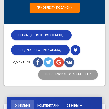
ПРИОБРЕСТИ ПОДПИСКУ
ПРЕДЫДУЩАЯ СЕРИЯ / ЭПИЗОД
favorite
СЛЕДУЮЩАЯ СЕРИЯ / ЭПИЗОД
Поделиться
ИСПОЛЬЗОВАТЬ СТАРЫЙ ПЛЕЕР
О ФИЛЬМЕ
КОММЕНТАРИИ
СЕЗОНЫ