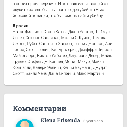
в своих произведениях. И вот наш изнывающий от
скуки писатель был вызван в отдел убийств Нью-
йоркской полиции, чтобы помочь найти убийцу.
В ролях
Натан Филлион, Стана Катик, Джон Уэртас, Шеймус
Девер, Сьюзэн Салливан, Молли С. Куинн, Тамала
Джонс, Рубен Сантьяго-Хадсон, Пенни Джонсон, Ари
Гросс, Скотт Полин, Бет Бродерик, Джеффри Пирсон,
Майкл Дорн, Виктор Уэбстер, Джулиана Девер, Майкл
Трукко, Стефен Дж. Кэннел, Монит Мазур, Майкл
Коннелли, Валери Эзлинн, Кенни Бауманн, Джудит
Скотт, Бэйли Чейз, Дэна Дилэйни, Макс Мартини
Комментарии
Elena Frisenda
·
8 years ago