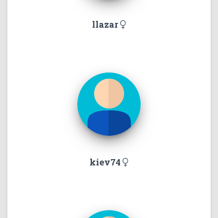
llazar
kiev74