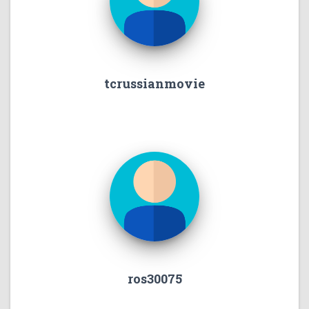
tcrussianmovie
ros30075