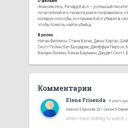
О фильме
Знакомьтесь, Ричард Касл — успешный писатель
почитателей его таланта книги понравились с
копируя способы, которыми Касл убивал в сво
чтобы помочь найти убийцу.
В ролях
Натан Филлион, Стана Катик, Джон Уэртас, Шей
Скотт Полин, Бет Бродерик, Джеффри Пирсон, М
Валери Эзлинн, Кенни Бауманн, Джудит Скотт, 
Комментарии
Elena Frisenda
·
8 years ag
Season 5 Episode 22 / Сезон 5 Серия
when i have nothing to watch ,i