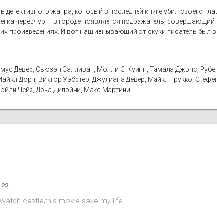
 детективного жанра, который в последней книге убил своего глав
легка чересчур — в городе появляется подражатель, совершающий
их произведениях. И вот наш изнывающий от скуки писатель был в
мус Девер, Сьюзэн Салливан, Молли С. Куинн, Тамала Джонс, Рубе
айкл Дорн, Виктор Уэбстер, Джулиана Девер, Майкл Трукко, Стефе
Бэйли Чейз, Дэна Дилэйни, Макс Мартини
o
 22
 watch castle,this movie save my life