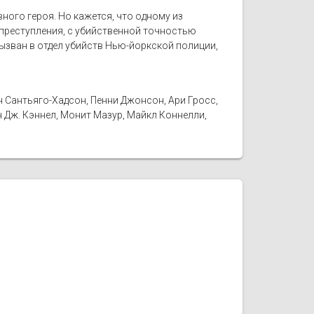
ного героя. Но кажется, что одному из
 преступления, с убийственной точностью
ызван в отдел убийств Нью-йоркской полиции,
н Сантьяго-Хадсон, Пенни Джонсон, Ари Гросс,
н Дж. Кэннел, Монит Мазур, Майкл Коннелли,