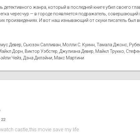
 детективного жанра, который в последней книге убил своего глав
легка чересчур — в городе появляется подражатель, совершающий
их произведениях. И вот наш изнывающий от скуки писатель был в
мус Девер, Сьюзэн Салливан, Молли С. Куинн, Тамала Джонс, Рубе
айкл Дорн, Виктор Уэбстер, Джулиана Девер, Майкл Трукко, Стефе
Бэйли Чейз, Дэна Дилэйни, Макс Мартини
o
 22
 watch castle,this movie save my life