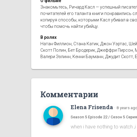
О фильме
Знакомьтесь, Ричард Касл — успешный писатель
почитателей его таланта книги понравились с
копируя способы, которыми Касл убивал в сво
чтобы помочь найти убийцу.
В ролях
Натан Филлион, Стана Катик, Джон Уэртас, Шей
Скотт Полин, Бет Бродерик, Джеффри Пирсон, М
Валери Эзлинн, Кенни Бауманн, Джудит Скотт, 
Комментарии
Elena Frisenda
·
8 years ag
Season 5 Episode 22 / Сезон 5 Серия
when i have nothing to watch ,i