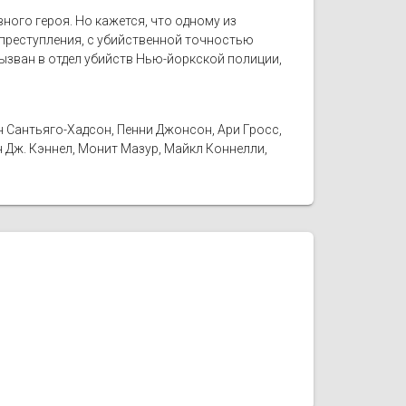
ного героя. Но кажется, что одному из
 преступления, с убийственной точностью
ызван в отдел убийств Нью-йоркской полиции,
н Сантьяго-Хадсон, Пенни Джонсон, Ари Гросс,
н Дж. Кэннел, Монит Мазур, Майкл Коннелли,