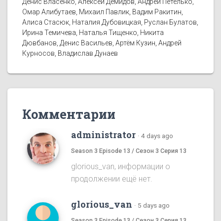
Денис Власенко, Алексей Демидов, Андрей Петелько,
Омар Алибутаев, Михаил Павлик, Вадим Ракитин,
Алиса Стасюк, Наталия Дубовицкая, Руслан Булатов,
Ирина Темичева, Наталья Тищенко, Никита
Дювбанов, Денис Васильев, Артём Кузин, Андрей
Курносов, Владислав Дунаев
Комментарии
administrator
·
4 days ago
Season 3 Episode 13 / Сезон 3 Серия 13
glorious_van, информации о
продолжении ещё нет.
glorious_van
·
5 days ago
Season 3 Episode 13 / Сезон 3 Серия 13