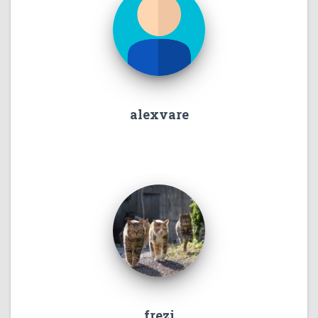
alexvare
frezi