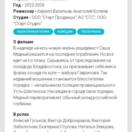
Год -
2023-2026
Режиссер -
Кирилл Васильев, Анатолий Колиев
Студия -
ООО "Старт Продакшн", АО "СТС", ООО
"Старт Студио"
ЭКШН/ПРИКЛЮЧЕНИЯ
КОМЕДИИ
ТВ/СЕРИАЛЫ
О фильме
В надежде начать новую жизнь рецидивист Саша
Медный решается на последнее ограбление. Но все
идет не по плану. Скрываясь от преследования на
поезде до Владивостока, он присваивает себе имя и
форму соседа по купе — майора Гаврилова. Так
недавний мошенник становится блюстителем
порядка — начальником полиции провинциального
Усть-Шахтинска. Насаждая в городе свои порядки,
Медный переворачивает обычный уклад российской
глубинки.
В ролях
Алексей Гуськов, Виктор Добронравов, Виктория
Заболотная, Екатерина Стулова, Наталья Земцова,