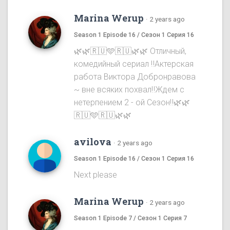
Marina Werup
·
2 years ago
Season 1 Episode 16 / Сезон 1 Серия 16
🌿🌿🇷🇺🩵🇷🇺🌿🌿 Отличный,
комедийный сериал ‼️Актерская
работа Виктора Добронравова
~ вне всяких похвал‼️Ждем с
нетерпением 2 - ой Сезон‼️🌿🌿
🇷🇺🩵🇷🇺🌿🌿
avilova
·
2 years ago
Season 1 Episode 16 / Сезон 1 Серия 16
Next please
Marina Werup
·
2 years ago
Season 1 Episode 7 / Сезон 1 Серия 7