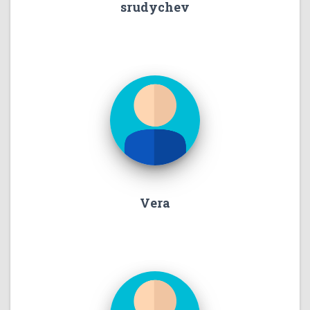
srudychev
Vera