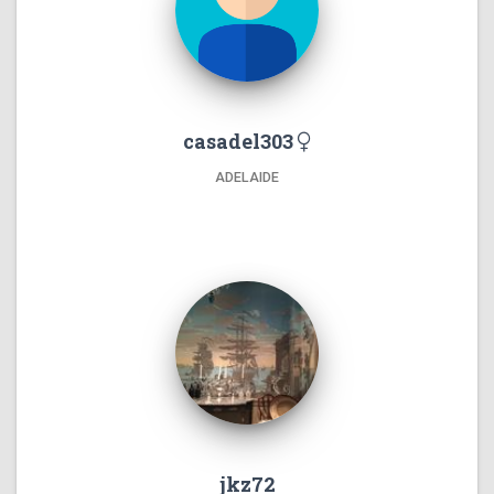
casadel303
ADELAIDE
jkz72