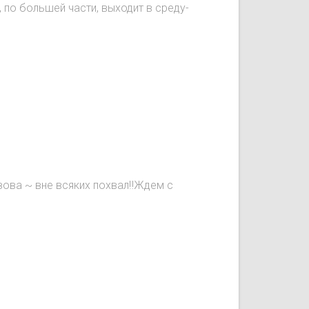
, по большей части, выходит в среду-
вова ~ вне всяких похвал‼️Ждем с