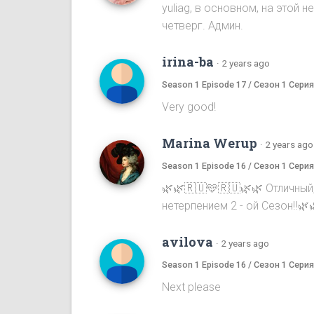
yuliag, в основном, на этой
четверг. Админ.
irina-ba
·
2 years ago
Season 1 Episode 17 / Сезон 1 Серия
Very good!
Marina Werup
·
2 years ago
Season 1 Episode 16 / Сезон 1 Серия
🌿🌿🇷🇺🩵🇷🇺🌿🌿 Отличный
нетерпением 2 - ой Сезон‼️🌿
avilova
·
2 years ago
Season 1 Episode 16 / Сезон 1 Серия
Next please