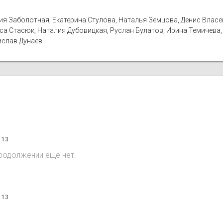
ия Заболотная, Екатерина Стулова, Наталья Земцова, Денис Власен
иса Стасюк, Наталия Дубовицкая, Руслан Булатов, Ирина Темичева
ислав Дунаев
 13
продолжении ещё нет.
 13