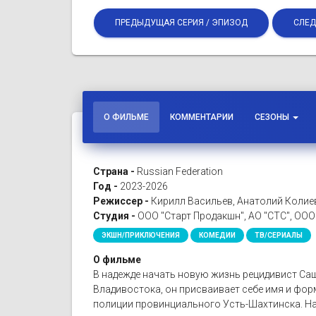
ПРЕДЫДУЩАЯ СЕРИЯ / ЭПИЗОД
СЛЕД
О ФИЛЬМЕ
КОММЕНТАРИИ
СЕЗОНЫ
Страна -
Russian Federation
Год -
2023-2026
Режиссер -
Кирилл Васильев, Анатолий Колие
Студия -
ООО "Старт Продакшн", АО "СТС", ООО
ЭКШН/ПРИКЛЮЧЕНИЯ
КОМЕДИИ
ТВ/СЕРИАЛЫ
О фильме
В надежде начать новую жизнь рецидивист Саша
Владивостока, он присваивает себе имя и фор
полиции провинциального Усть-Шахтинска. Нас