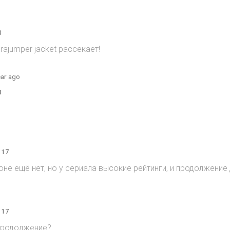
3
rajumper jacket рассекает!
ear ago
3
 17
зоне ещё нет, но у сериала высокие рейтинги, и продолжени
 17
продолжение?