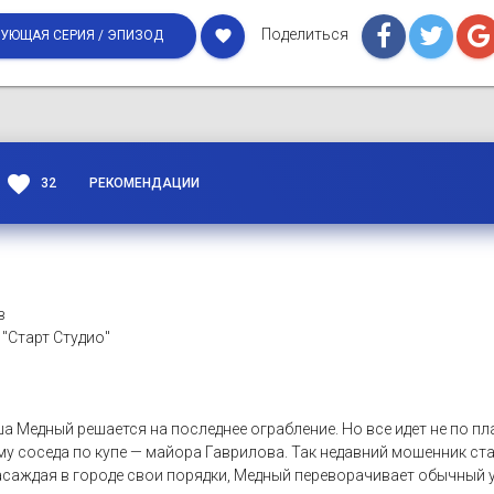
Поделиться
favorite
УЮЩАЯ СЕРИЯ / ЭПИЗОД
favorite
32
РЕКОМЕНДАЦИИ
в
 "Старт Студио"
 Медный решается на последнее ограбление. Но все идет не по пл
му соседа по купе — майора Гаврилова. Так недавний мошенник с
аждая в городе свои порядки, Медный переворачивает обычный ук