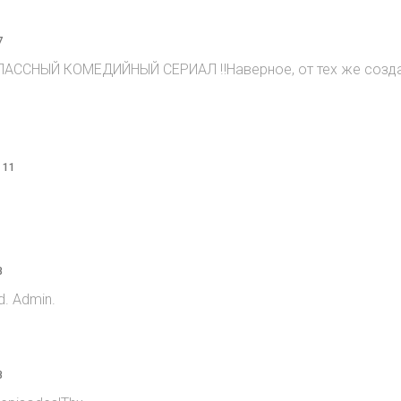
7
ЛАССНЫЙ КОМЕДИЙНЫЙ СЕРИАЛ ‼️Наверное, от тех же создате
 11
8
d. Admin.
8