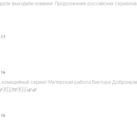
 неделе выходили новинки. Продолжение российских сериалов
 17
 16
, комедийный сериал ‼️Актерская работа Виктора Добронра
🌿🇷🇺🩵🇷🇺🌿🌿
 16