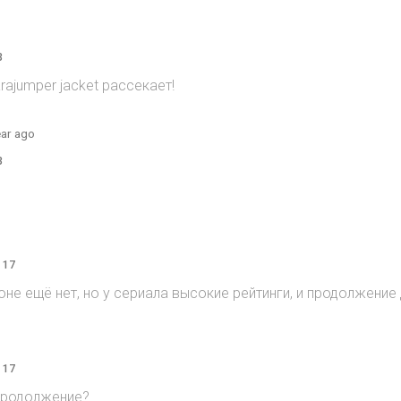
3
rajumper jacket рассекает!
ear ago
3
 17
зоне ещё нет, но у сериала высокие рейтинги, и продолжени
 17
продолжение?