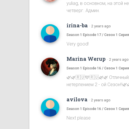
yuliag, в основном, на этой
четверг. Админ.
irina-ba
·
2 years ago
Season 1 Episode 17 / Сезон 1 Серия
Very good!
Marina Werup
·
2 years ago
Season 1 Episode 16 / Сезон 1 Серия
🌿🌿🇷🇺🩵🇷🇺🌿🌿 Отличный
нетерпением 2 - ой Сезон‼️🌿
avilova
·
2 years ago
Season 1 Episode 16 / Сезон 1 Серия
Next please