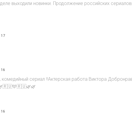
 неделе выходили новинки. Продолжение российских сериалов
 17
 16
, комедийный сериал ‼️Актерская работа Виктора Добронра
🌿🇷🇺🩵🇷🇺🌿🌿
 16