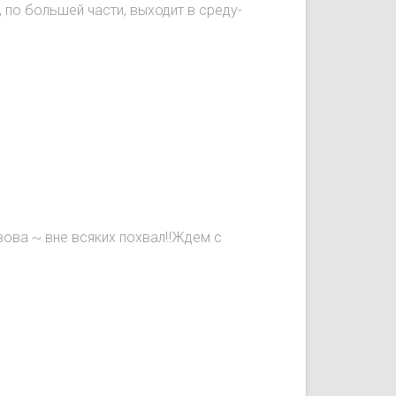
, по большей части, выходит в среду-
вова ~ вне всяких похвал‼️Ждем с