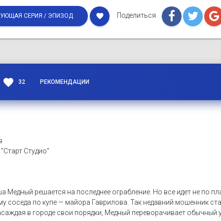
Поделиться
favorite
УЮЩАЯ СЕРИЯ / ЭПИЗОД
favorite
32
РЕКОМЕНДАЦИИ
в
 "Старт Студио"
 Медный решается на последнее ограбление. Но все идет не по пл
му соседа по купе — майора Гаврилова. Так недавний мошенник с
аждая в городе свои порядки, Медный переворачивает обычный ук