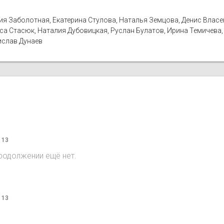
ия Заболотная, Екатерина Стулова, Наталья Земцова, Денис Власен
иса Стасюк, Наталия Дубовицкая, Руслан Булатов, Ирина Темичева
ислав Дунаев
 13
продолжении ещё нет.
 13