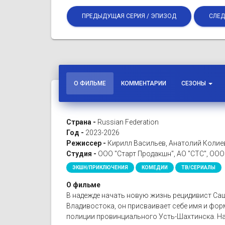
ПРЕДЫДУЩАЯ СЕРИЯ / ЭПИЗОД
СЛЕД
О ФИЛЬМЕ
КОММЕНТАРИИ
СЕЗОНЫ
Страна -
Russian Federation
Год -
2023-2026
Режиссер -
Кирилл Васильев, Анатолий Колие
Студия -
ООО "Старт Продакшн", АО "СТС", ООО
ЭКШН/ПРИКЛЮЧЕНИЯ
КОМЕДИИ
ТВ/СЕРИАЛЫ
О фильме
В надежде начать новую жизнь рецидивист Саша
Владивостока, он присваивает себе имя и фор
полиции провинциального Усть-Шахтинска. Нас