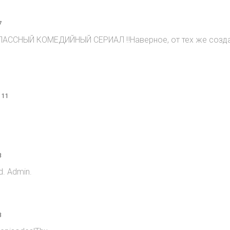
7
ЛАССНЫЙ КОМЕДИЙНЫЙ СЕРИАЛ ‼️Наверное, от тех же создате
 11
8
d. Admin.
8