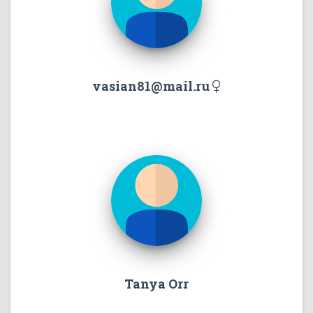
vasian81@mail.ru
Tanya Orr