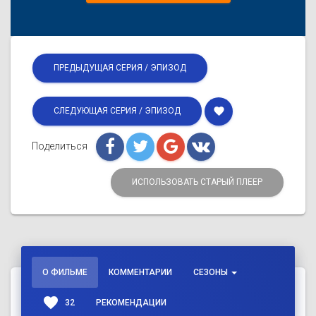
ПРЕДЫДУЩАЯ СЕРИЯ / ЭПИЗОД
favorite
СЛЕДУЮЩАЯ СЕРИЯ / ЭПИЗОД
Поделиться
ИСПОЛЬЗОВАТЬ СТАРЫЙ ПЛЕЕР
О ФИЛЬМЕ
КОММЕНТАРИИ
СЕЗОНЫ
favorite
32
РЕКОМЕНДАЦИИ