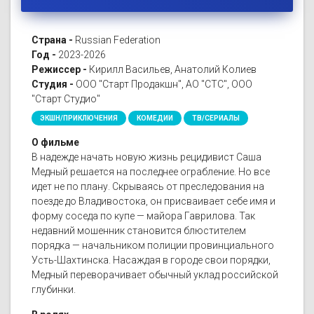
Страна -
Russian Federation
Год -
2023-2026
Режиссер -
Кирилл Васильев, Анатолий Колиев
Студия -
ООО "Старт Продакшн", АО "СТС", ООО
"Старт Студио"
ЭКШН/ПРИКЛЮЧЕНИЯ
КОМЕДИИ
ТВ/СЕРИАЛЫ
О фильме
В надежде начать новую жизнь рецидивист Саша
Медный решается на последнее ограбление. Но все
идет не по плану. Скрываясь от преследования на
поезде до Владивостока, он присваивает себе имя и
форму соседа по купе — майора Гаврилова. Так
недавний мошенник становится блюстителем
порядка — начальником полиции провинциального
Усть-Шахтинска. Насаждая в городе свои порядки,
Медный переворачивает обычный уклад российской
глубинки.