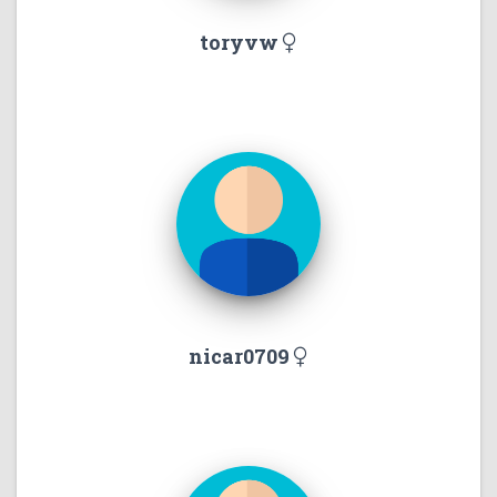
toryvw
nicar0709