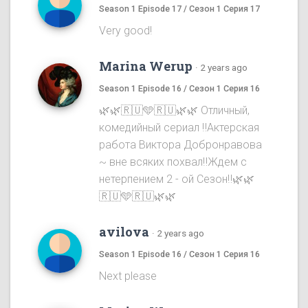
Season 1 Episode 17 / Сезон 1 Серия 17
Very good!
Marina Werup
·
2 years ago
Season 1 Episode 16 / Сезон 1 Серия 16
🌿🌿🇷🇺🩵🇷🇺🌿🌿 Отличный,
комедийный сериал ‼️Актерская
работа Виктора Добронравова
~ вне всяких похвал‼️Ждем с
нетерпением 2 - ой Сезон‼️🌿🌿
🇷🇺🩵🇷🇺🌿🌿
avilova
·
2 years ago
Season 1 Episode 16 / Сезон 1 Серия 16
Next please