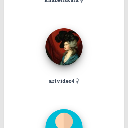
khabenskaia
artvideo4