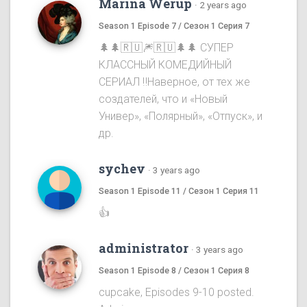
Marina Werup
·
2 years ago
Season 1 Episode 7 / Сезон 1 Серия 7
🌲🌲🇷🇺🎆🇷🇺🌲🌲 СУПЕР
КЛАССНЫЙ КОМЕДИЙНЫЙ
СЕРИАЛ ‼️Наверное, от тех же
создателей, что и «Новый
Универ», «Полярный», «Отпуск», и
др.
sychev
·
3 years ago
Season 1 Episode 11 / Сезон 1 Серия 11
👍
administrator
·
3 years ago
Season 1 Episode 8 / Сезон 1 Серия 8
cupcake, Episodes 9-10 posted.