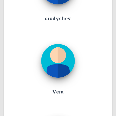
srudychev
Vera