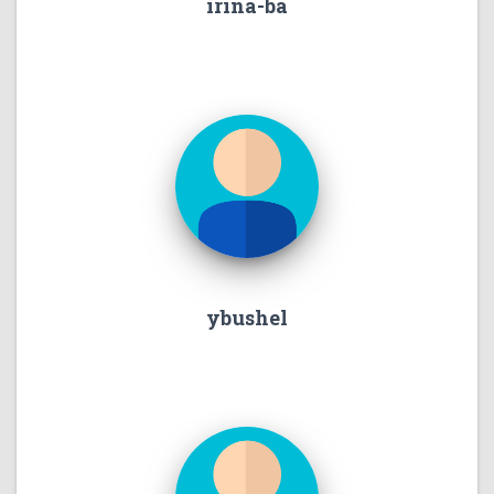
irina-ba
ybushel