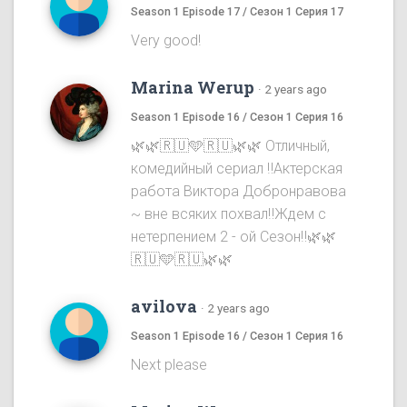
Season 1 Episode 17 / Сезон 1 Серия 17
Very good!
Marina Werup
·
2 years ago
Season 1 Episode 16 / Сезон 1 Серия 16
🌿🌿🇷🇺🩵🇷🇺🌿🌿 Отличный,
комедийный сериал ‼️Актерская
работа Виктора Добронравова
~ вне всяких похвал‼️Ждем с
нетерпением 2 - ой Сезон‼️🌿🌿
🇷🇺🩵🇷🇺🌿🌿
avilova
·
2 years ago
Season 1 Episode 16 / Сезон 1 Серия 16
Next please