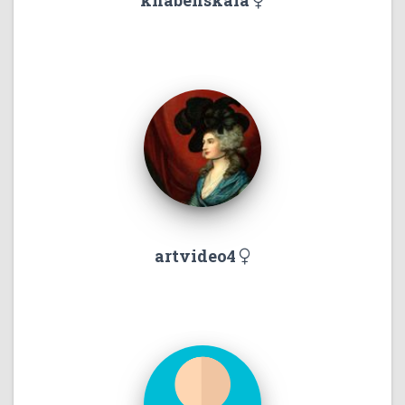
khabenskaia
artvideo4