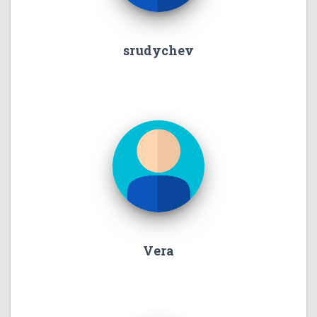
srudychev
Vera