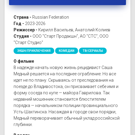
Страна -
Russian Federation
Год -
2023-2026
Режиссер -
Кирилл Васильев, Анатолий Колиев
Студия -
ООО "Старт Продакшн", АО "СТС", ООО
"Старт Студио"
ЭКШН/ПРИКЛЮЧЕНИЯ
КОМЕДИИ
ТВ/СЕРИАЛЫ
О фильме
В надежде начать новую жизнь рецидивист Саша
Медный решается на последнее ограбление. Но все
идет не по плану. Скрываясь от преследования на
поезде до Владивостока, он присваивает себе имя и
форму соседа по купе — майора Гаврилова. Так
недавний мошенник становится блюстителем
порядка — начальником полиции провинциального
Усть-Шахтинска. Насаждая в городе свои порядки,
Медный переворачивает обычный уклад российской
глубинки.