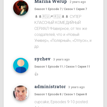
Marina Werup
·
2 years ago
Season 1 Episode 7 / Сезон 1 Серия 7
🌲🌲🇷🇺🎆🇷🇺🌲🌲 СУПЕР
КЛАССНЫЙ КОМЕДИЙНЫЙ
СЕРИАЛ ‼️Наверное, от тех же
создателей, что и «Новый
Универ», «Полярный», «Отпуск», и
др.
sychev
·
3 years ago
Season 1 Episode 11 / Сезон 1 Серия 11
👍
administrator
·
3 years ago
Season 1 Episode 8 / Сезон 1 Серия 8
cupcake, Episodes 9-10 posted.