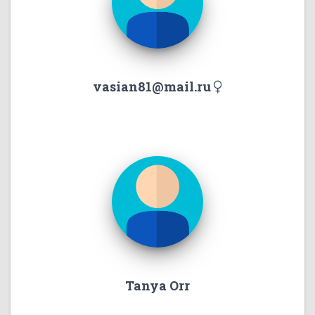
vasian81@mail.ru
Tanya Orr