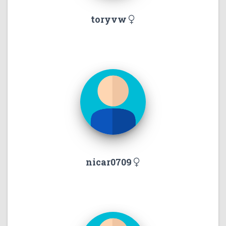
toryvw
nicar0709