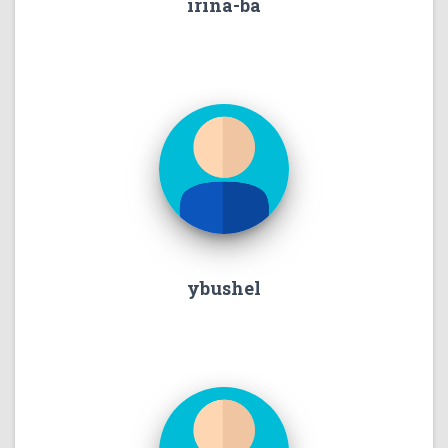
irina-ba
ybushel