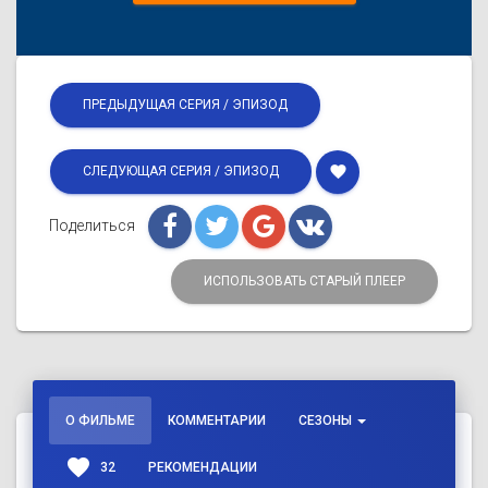
ПРЕДЫДУЩАЯ СЕРИЯ / ЭПИЗОД
favorite
СЛЕДУЮЩАЯ СЕРИЯ / ЭПИЗОД
Поделиться
ИСПОЛЬЗОВАТЬ СТАРЫЙ ПЛЕЕР
О ФИЛЬМЕ
КОММЕНТАРИИ
СЕЗОНЫ
favorite
32
РЕКОМЕНДАЦИИ