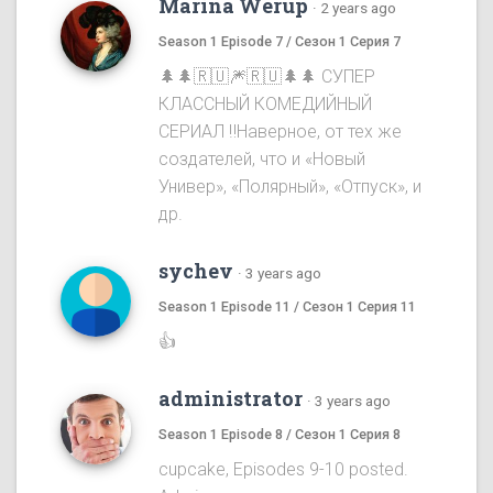
Marina Werup
·
2 years ago
Season 1 Episode 7 / Сезон 1 Серия 7
🌲🌲🇷🇺🎆🇷🇺🌲🌲 СУПЕР
КЛАССНЫЙ КОМЕДИЙНЫЙ
СЕРИАЛ ‼️Наверное, от тех же
создателей, что и «Новый
Универ», «Полярный», «Отпуск», и
др.
sychev
·
3 years ago
Season 1 Episode 11 / Сезон 1 Серия 11
👍
administrator
·
3 years ago
Season 1 Episode 8 / Сезон 1 Серия 8
cupcake, Episodes 9-10 posted.