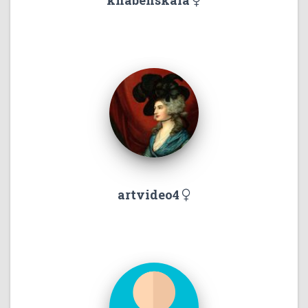
khabenskaia
artvideo4