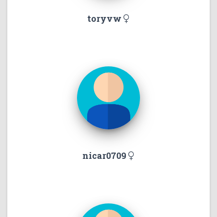
toryvw
nicar0709