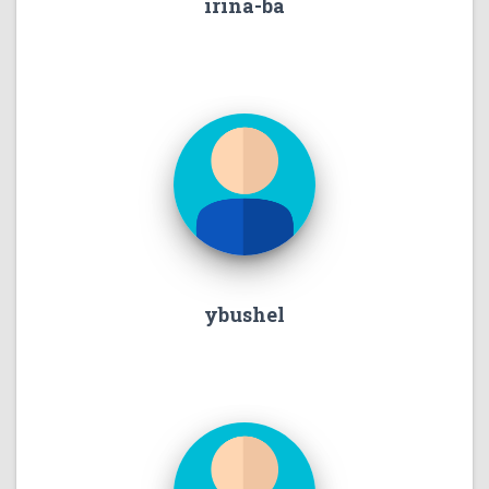
irina-ba
ybushel