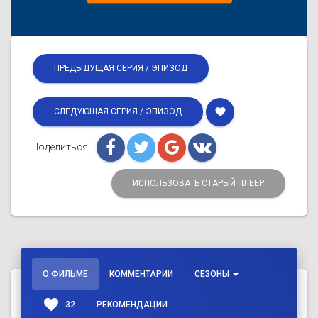
ПРЕДЫДУЩАЯ СЕРИЯ / ЭПИЗОД
favorite
СЛЕДУЮЩАЯ СЕРИЯ / ЭПИЗОД
Поделиться
ИСПОЛЬЗОВАТЬ СТАРЫЙ ПЛЕЕР
О ФИЛЬМЕ
КОММЕНТАРИИ
СЕЗОНЫ
favorite
32
РЕКОМЕНДАЦИИ