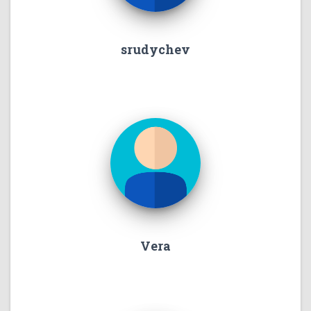
srudychev
Vera