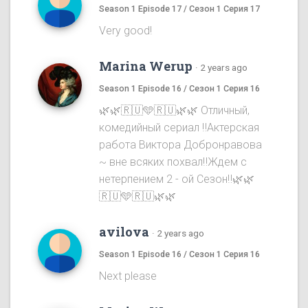
Season 1 Episode 17 / Сезон 1 Серия 17
Very good!
Marina Werup
·
2 years ago
Season 1 Episode 16 / Сезон 1 Серия 16
🌿🌿🇷🇺🩵🇷🇺🌿🌿 Отличный,
комедийный сериал ‼️Актерская
работа Виктора Добронравова
~ вне всяких похвал‼️Ждем с
нетерпением 2 - ой Сезон‼️🌿🌿
🇷🇺🩵🇷🇺🌿🌿
avilova
·
2 years ago
Season 1 Episode 16 / Сезон 1 Серия 16
Next please