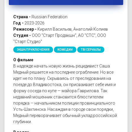
Страна -
Russian Federation
Год -
2023-2026
Режиссер -
Кирилл Васильев, Анатолий Колиев
Студия -
ООО "Старт Продакшн", АО "СТС", ООО
"Старт Студио"
ЭКШН/ПРИКЛЮЧЕНИЯ
КОМЕДИИ
ТВ/СЕРИАЛЫ
О фильме
В надежде начать новую жизнь рецидивист Саша
Медный решается на последнее ограбление. Но все
идет не по плану. Скрываясь от преследования на
поезде до Владивостока, он присваивает себе имя и
форму соседа по купе — майора Гаврилова. Так
недавний мошенник становится блюстителем
порядка — начальником полиции провинциального
Усть-Шахтинска. Насаждая в городе свои порядки,
Медный переворачивает обычный уклад российской
глубинки.