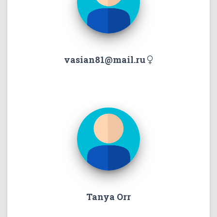
vasian81@mail.ru
Tanya Orr