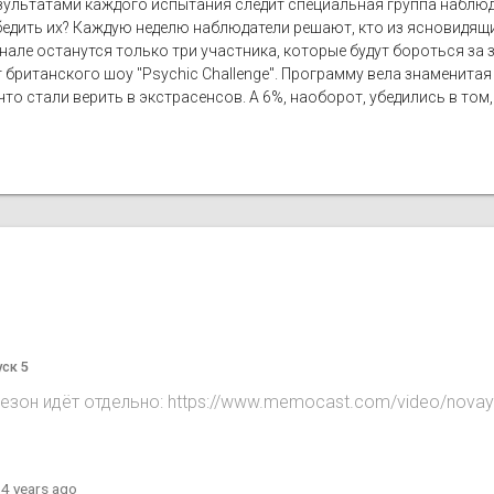
ультатами каждого испытания следит специальная группа наблюдат
бедить их? Каждую неделю наблюдатели решают, кто из ясновидящи
нале останутся только три участника, которые будут бороться за
 британского шоу "Psychic Challenge". Программу вела знаменитая
то стали верить в экстрасенсов. А 6%, наоборот, убедились в том,
уск 5
сезон идёт отдельно: https://www.memocast.com/video/novay
·
4 years ago