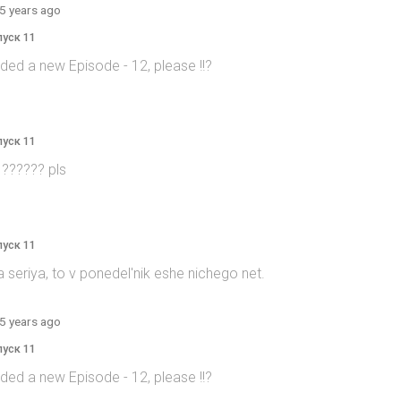
5 years ago
пуск 11
ed a new Episode - 12, please !!?
пуск 11
 ?????? pls
пуск 11
 seriya, to v ponedel'nik eshe nichego net.
5 years ago
пуск 11
ed a new Episode - 12, please !!?