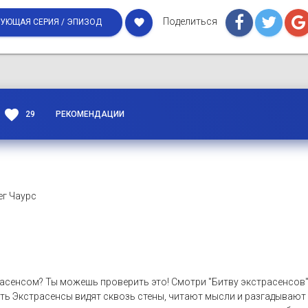
Поделиться
favorite
УЮЩАЯ СЕРИЯ / ЭПИЗОД
favorite
29
РЕКОМЕНДАЦИИ
ег Чаурс
расенсом? Ты можешь проверить это! Смотри "Битву экстрасенсов",
ть Экстрасенсы видят сквозь стены, читают мысли и разгадывают 