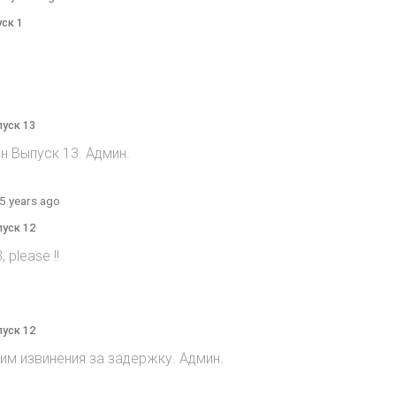
уск 1
пуск 13
н Выпуск 13. Админ.
5 years ago
пуск 12
 please !!
пуск 12
им извинения за задержку. Админ.