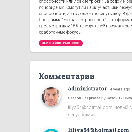
способности или ловкие трюки? За ходом и рез
ясновидения. Смогут ли наши участники переу
способности, а кто должен покинуть шоу. В фи
Программа "Битва экстрасенсов " - это формат
просмотра шоу 15% телезрителей признались, ч
сработанные фокусы.
#БИТВА ЭКСТРАСЕНСОВ
Комментарии
administrator
·
4 years ago
Season 17 Episode 5 / Сезон 17 Вып
liliya54@hotmail.com, новый 
seriya Админ.
liliya54@hotmail.com