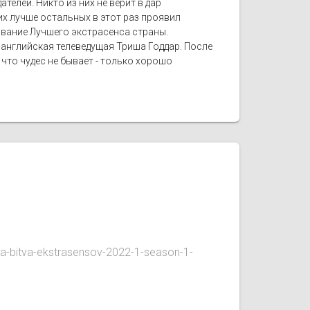
елей. Никто из них не верит в дар
х лучше остальных в этот раз проявил
 звание Лучшего экстрасенса страны.
 английская телеведущая Триша Годдар. После
 что чудес не бывает - только хорошо
a-bitva-ekstrasensov-2022-1-season-1-