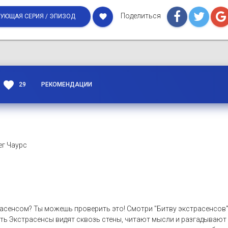
Поделиться
favorite
УЮЩАЯ СЕРИЯ / ЭПИЗОД
favorite
29
РЕКОМЕНДАЦИИ
ег Чаурс
расенсом? Ты можешь проверить это! Смотри "Битву экстрасенсов",
ть Экстрасенсы видят сквозь стены, читают мысли и разгадывают 