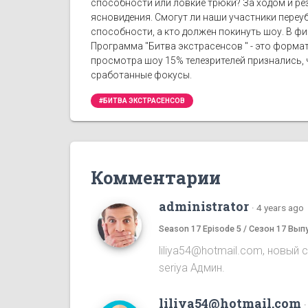
способности или ловкие трюки? За ходом и рез
ясновидения. Смогут ли наши участники переу
способности, а кто должен покинуть шоу. В фи
Программа "Битва экстрасенсов " - это формат
просмотра шоу 15% телезрителей признались, ч
сработанные фокусы.
#БИТВА ЭКСТРАСЕНСОВ
Комментарии
administrator
·
4 years ago
Season 17 Episode 5 / Сезон 17 Вып
liliya54@hotmail.com, новый 
seriya Админ.
liliya54@hotmail.com