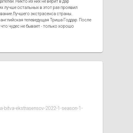
елей. Никто из них не верит в дар
х лучше остальных в этот раз проявил
 звание Лучшего экстрасенса страны.
 английская телеведущая Триша Годдар. После
 что чудес не бывает - только хорошо
a-bitva-ekstrasensov-2022-1-season-1-