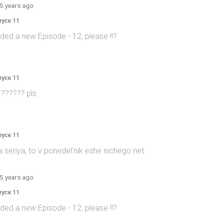
5 years ago
пуск 11
ed a new Episode - 12, please !!?
пуск 11
 ?????? pls
пуск 11
 seriya, to v ponedel'nik eshe nichego net.
5 years ago
пуск 11
ed a new Episode - 12, please !!?