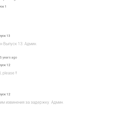
уск 1
пуск 13
н Выпуск 13. Админ.
5 years ago
пуск 12
 please !!
пуск 12
им извинения за задержку. Админ.