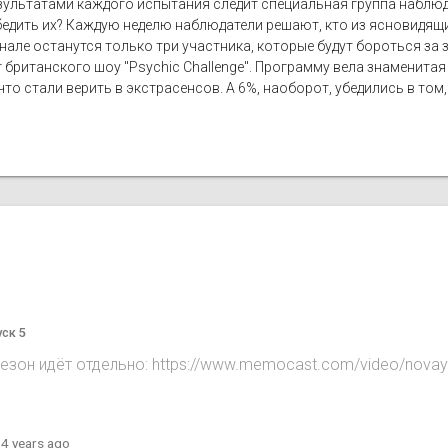
ультатами каждого испытания следит специальная группа наблюдат
бедить их? Каждую неделю наблюдатели решают, кто из ясновидящи
нале останутся только три участника, которые будут бороться за
 британского шоу "Psychic Challenge". Программу вела знаменитая
то стали верить в экстрасенсов. А 6%, наоборот, убедились в том,
уск 5
сезон идёт отдельно: https://www.memocast.com/video/novay
·
4 years ago