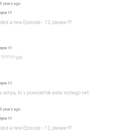
5 years ago
пуск 11
ed a new Episode - 12, please !!?
пуск 11
 ?????? pls
пуск 11
 seriya, to v ponedel'nik eshe nichego net.
5 years ago
пуск 11
ed a new Episode - 12, please !!?