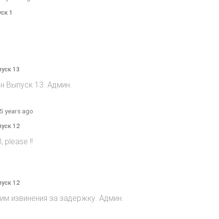
уск 1
пуск 13
н Выпуск 13. Админ.
5 years ago
пуск 12
 please !!
пуск 12
им извинения за задержку. Админ.