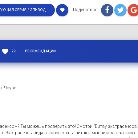
Поделиться
favorite
УЮЩАЯ СЕРИЯ / ЭПИЗОД
favorite
29
РЕКОМЕНДАЦИИ
ег Чаурс
расенсом? Ты можешь проверить это! Смотри "Битву экстрасенсов",
ть Экстрасенсы видят сквозь стены, читают мысли и разгадывают 