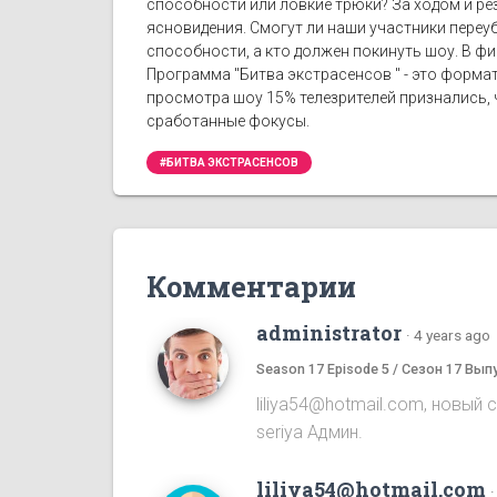
способности или ловкие трюки? За ходом и рез
ясновидения. Смогут ли наши участники переу
способности, а кто должен покинуть шоу. В фи
Программа "Битва экстрасенсов " - это формат
просмотра шоу 15% телезрителей признались, ч
сработанные фокусы.
#БИТВА ЭКСТРАСЕНСОВ
Комментарии
administrator
·
4 years ago
Season 17 Episode 5 / Сезон 17 Вып
liliya54@hotmail.com, новый 
seriya Админ.
liliya54@hotmail.com