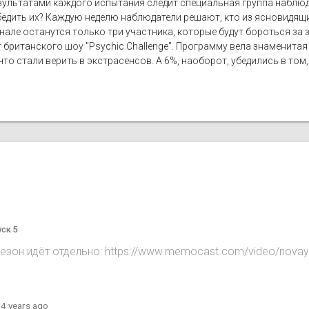
ультатами каждого испытания следит специальная группа наблюдат
бедить их? Каждую неделю наблюдатели решают, кто из ясновидящи
нале останутся только три участника, которые будут бороться за
 британского шоу "Psychic Challenge". Программу вела знаменитая
то стали верить в экстрасенсов. А 6%, наоборот, убедились в том,
уск 5
сезон идёт отдельно: https://www.memocast.com/video/novay
·
4 years ago