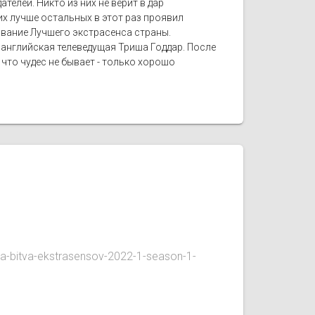
елей. Никто из них не верит в дар
х лучше остальных в этот раз проявил
 звание Лучшего экстрасенса страны.
 английская телеведущая Триша Годдар. После
 что чудес не бывает - только хорошо
a-bitva-ekstrasensov-2022-1-season-1-