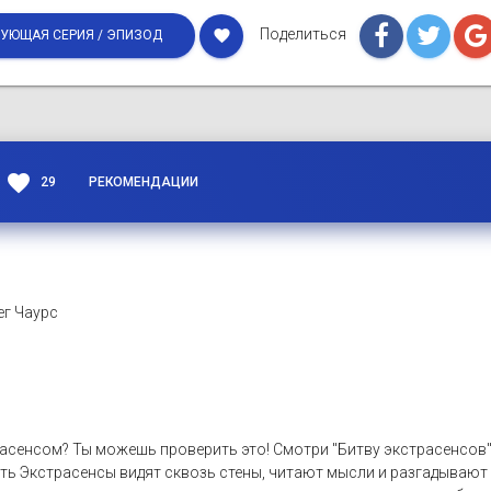
Поделиться
favorite
УЮЩАЯ СЕРИЯ / ЭПИЗОД
favorite
29
РЕКОМЕНДАЦИИ
ег Чаурс
расенсом? Ты можешь проверить это! Смотри "Битву экстрасенсов",
ть Экстрасенсы видят сквозь стены, читают мысли и разгадывают 