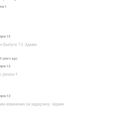
уск 1
пуск 13
н Выпуск 13. Админ.
5 years ago
пуск 12
 please !!
пуск 12
им извинения за задержку. Админ.