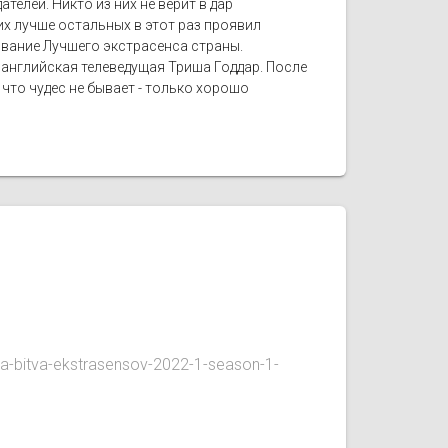
елей. Никто из них не верит в дар
х лучше остальных в этот раз проявил
 звание Лучшего экстрасенса страны.
 английская телеведущая Триша Годдар. После
 что чудес не бывает - только хорошо
a-bitva-ekstrasensov-2022-1-season-1-