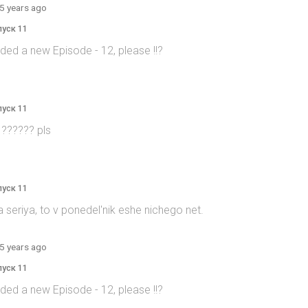
5 years ago
пуск 11
ed a new Episode - 12, please !!?
пуск 11
 ?????? pls
пуск 11
 seriya, to v ponedel'nik eshe nichego net.
5 years ago
пуск 11
ed a new Episode - 12, please !!?