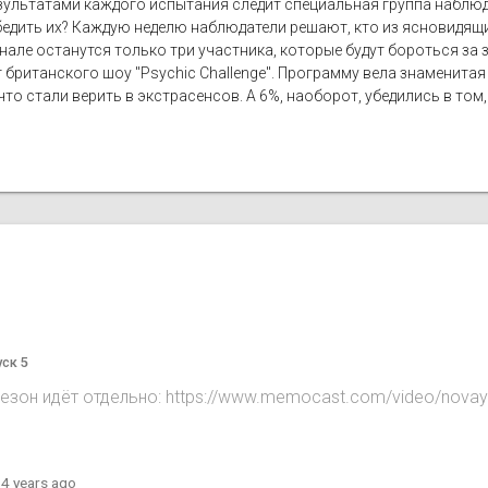
ультатами каждого испытания следит специальная группа наблюдат
бедить их? Каждую неделю наблюдатели решают, кто из ясновидящи
нале останутся только три участника, которые будут бороться за
 британского шоу "Psychic Challenge". Программу вела знаменитая
то стали верить в экстрасенсов. А 6%, наоборот, убедились в том,
уск 5
сезон идёт отдельно: https://www.memocast.com/video/novay
·
4 years ago