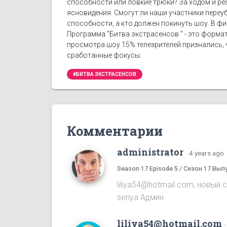
способности или ловкие трюки? За ходом и рез
ясновидения. Смогут ли наши участники переу
способности, а кто должен покинуть шоу. В фи
Программа "Битва экстрасенсов " - это формат
просмотра шоу 15% телезрителей признались, ч
сработанные фокусы.
#БИТВА ЭКСТРАСЕНСОВ
Комментарии
administrator
·
4 years ago
Season 17 Episode 5 / Сезон 17 Вып
liliya54@hotmail.com, новый 
seriya Админ.
liliya54@hotmail.com