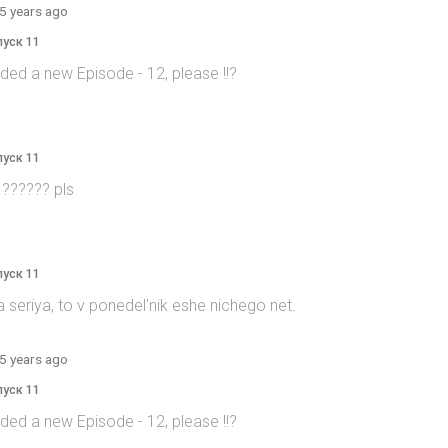
5 years ago
пуск 11
ed a new Episode - 12, please !!?
пуск 11
 ?????? pls
пуск 11
 seriya, to v ponedel'nik eshe nichego net.
5 years ago
пуск 11
ed a new Episode - 12, please !!?