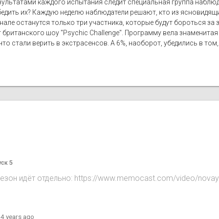
ультатами каждого испытания следит специальная группа наблюдат
бедить их? Каждую неделю наблюдатели решают, кто из ясновидящи
нале останутся только три участника, которые будут бороться за
 британского шоу "Psychic Challenge". Программу вела знаменитая
то стали верить в экстрасенсов. А 6%, наоборот, убедились в том,
уск 5
сезон идёт отдельно: https://www.memocast.com/video/novay
·
4 years ago