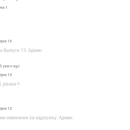
уск 1
пуск 13
н Выпуск 13. Админ.
5 years ago
пуск 12
 please !!
пуск 12
им извинения за задержку. Админ.