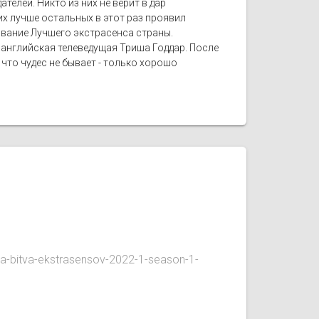
елей. Никто из них не верит в дар
х лучше остальных в этот раз проявил
 звание Лучшего экстрасенса страны.
 английская телеведущая Триша Годдар. После
 что чудес не бывает - только хорошо
a-bitva-ekstrasensov-2022-1-season-1-