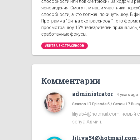
способности или ловкие трюки? За ходом и рез
ясновидения. Смогут ли наши участники переу
способности, а кто должен покинуть шоу. В фи
Программа "Битва экстрасенсов " - это формат
просмотра шоу 15% телезрителей признались, ч
сработанные фокусы.
#БИТВА ЭКСТРАСЕНСОВ
Комментарии
administrator
·
4 years ago
Season 17 Episode 5 / Сезон 17 Вып
liliya54@hotmail.com, новый 
seriya Админ.
liliya54@hotmail.com