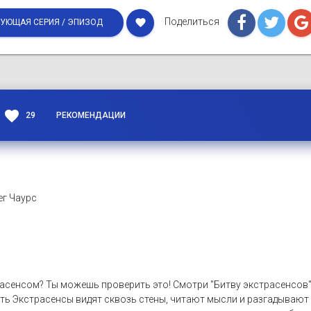
Поделиться
favorite
УЮЩАЯ СЕРИЯ / ЭПИЗОД
favorite
29
РЕКОМЕНДАЦИИ
ег Чаурс
расенсом? Ты можешь проверить это! Смотри "Битву экстрасенсов",
ть Экстрасенсы видят сквозь стены, читают мысли и разгадывают 