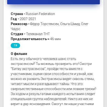
Страна -
Russian Federation
Год -
2007-2021
Режиссер -
Фёдор Торстенсен, Ольга Шмид, Олег
Чаурс
Студия -
Телеканал ТНТ
Продолжительность ≈
46 мин
ТВ
О фильме
Есть ли у обычного человека шанс стать
экстрасенсом? Ты можешь проверить это! Смотри
"Битву экстрасенсов", пройди тесты вместе с
участниками, оцени свои способности и узнай, как
можно их развить Экстрасенсы видят сквозь стены,
читают мысли и разгадывают тайны. Что это:
сверхъестественные способности или ловкие трюки?
За ходом и результатами каждого испытания следит
специальная группа наблюдателей. Никто из них не
верит в дар ясновидения. Смогут ли наши участники