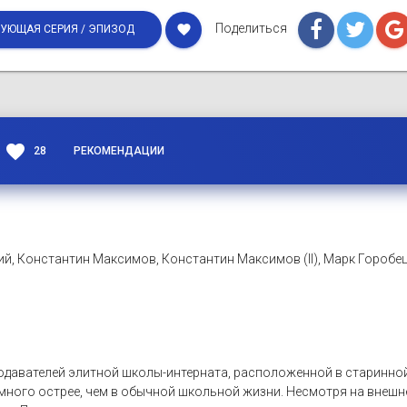
Поделиться
favorite
УЮЩАЯ СЕРИЯ / ЭПИЗОД
favorite
28
РЕКОМЕНДАЦИИ
ий, Константин Максимов, Константин Максимов (II), Марк Горобе
подавателей элитной школы-интерната, расположенной в старинно
амного острее, чем в обычной школьной жизни. Несмотря на внешн