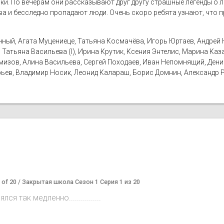
ки. По вечерам они рассказывают друг другу страшные легенды о л
ва и бесследно пропадают люди. Очень скоро ребята узнают, что п
чный, Агата Муцениеце, Татьяна Космачёва, Игорь Юртаев, Андрей 
 Татьяна Васильева (I), Ирина Крутик, Ксения Энтелис, Марина Ка
изов, Алина Васильева, Сергей Походаев, Иван Непомнящий, Дени
ьев, Владимир Носик, Леонид Калараш, Борис Домнин, Александр Р
1 of 20 / Закрытая школа Сезон 1 Серия 1 из 20
 так медленно................