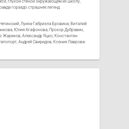
есе, глухой стеной окружающем их школу,
равда гораздо страшнее легенд.
Негинский, Луиза-Габриэла Бровина, Виталий
занкова, Юлия Агафонова, Прохор Дубравин,
с Жариков, Александр Яцко, Константин
апопорт, Андрей Свиридов, Ксения Лаврова-