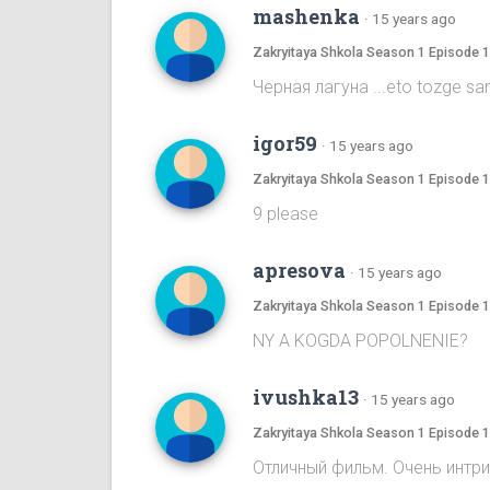
mashenka
·
15 years ago
Zakryitaya Shkola Season 1 Episode 
Черная лагуна ...eto tozge samoe
igor59
·
15 years ago
Zakryitaya Shkola Season 1 Episode 
9 please
apresova
·
15 years ago
Zakryitaya Shkola Season 1 Episode 
NY A KOGDA POPOLNENIE?
ivushka13
·
15 years ago
Zakryitaya Shkola Season 1 Episode 
Отличный фильм. Очень интр