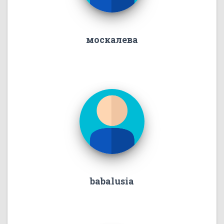
москалева
babalusia