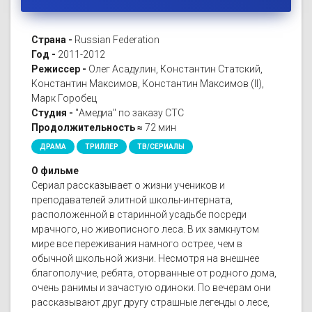
Страна -
Russian Federation
Год -
2011-2012
Режиссер -
Олег Асадулин, Константин Статский,
Константин Максимов, Константин Максимов (II),
Марк Горобец
Студия -
"Амедиа" по заказу СТС
Продолжительность ≈
72 мин
ДРАМА
ТРИЛЛЕР
ТВ/СЕРИАЛЫ
О фильме
Сериал рассказывает о жизни учеников и
преподавателей элитной школы-интерната,
расположенной в старинной усадьбе посреди
мрачного, но живописного леса. В их замкнутом
мире все переживания намного острее, чем в
обычной школьной жизни. Несмотря на внешнее
благополучие, ребята, оторванные от родного дома,
очень ранимы и зачастую одиноки. По вечерам они
рассказывают друг другу страшные легенды о лесе,