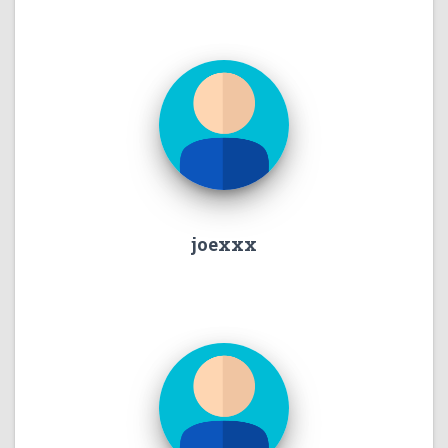
joexxx