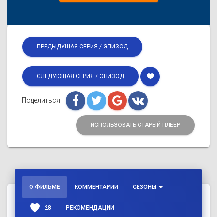
ПРЕДЫДУЩАЯ СЕРИЯ / ЭПИЗОД
favorite
СЛЕДУЮЩАЯ СЕРИЯ / ЭПИЗОД
Поделиться
ИСПОЛЬЗОВАТЬ СТАРЫЙ ПЛЕЕР
О ФИЛЬМЕ
КОММЕНТАРИИ
СЕЗОНЫ
favorite
28
РЕКОМЕНДАЦИИ