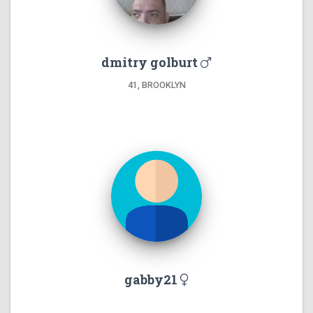
dmitry golburt
41, BROOKLYN
gabby21