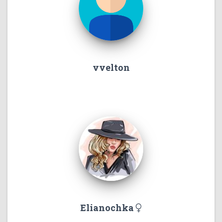
vvelton
Elianochka