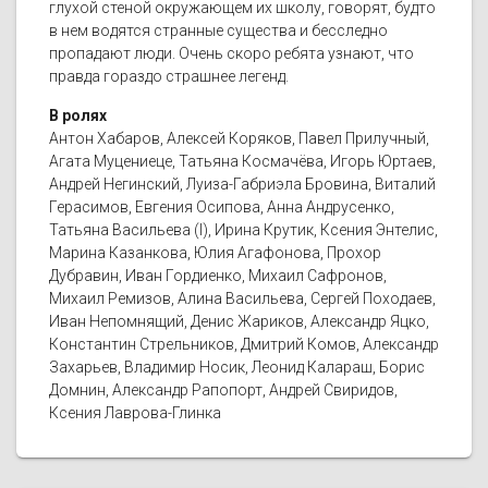
глухой стеной окружающем их школу, говорят, будто
в нем водятся странные существа и бесследно
пропадают люди. Очень скоро ребята узнают, что
правда гораздо страшнее легенд.
В ролях
Антон Хабаров, Алексей Коряков, Павел Прилучный,
Агата Муцениеце, Татьяна Космачёва, Игорь Юртаев,
Андрей Негинский, Луиза-Габриэла Бровина, Виталий
Герасимов, Евгения Осипова, Анна Андрусенко,
Татьяна Васильева (I), Ирина Крутик, Ксения Энтелис,
Марина Казанкова, Юлия Агафонова, Прохор
Дубравин, Иван Гордиенко, Михаил Сафронов,
Михаил Ремизов, Алина Васильева, Сергей Походаев,
Иван Непомнящий, Денис Жариков, Александр Яцко,
Константин Стрельников, Дмитрий Комов, Александр
Захарьев, Владимир Носик, Леонид Калараш, Борис
Домнин, Александр Рапопорт, Андрей Свиридов,
Ксения Лаврова-Глинка