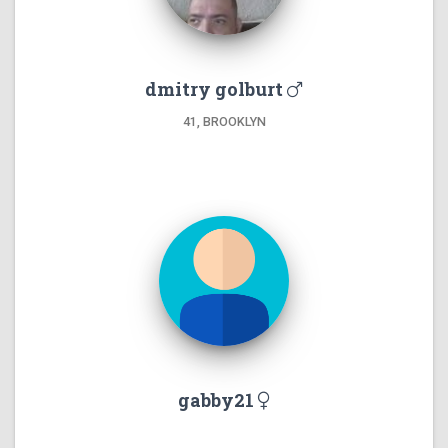
dmitry golburt
41, BROOKLYN
gabby21