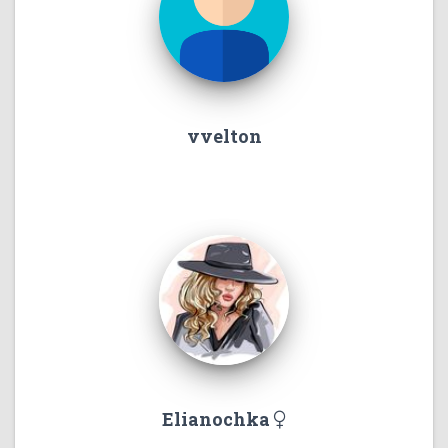
vvelton
Elianochka