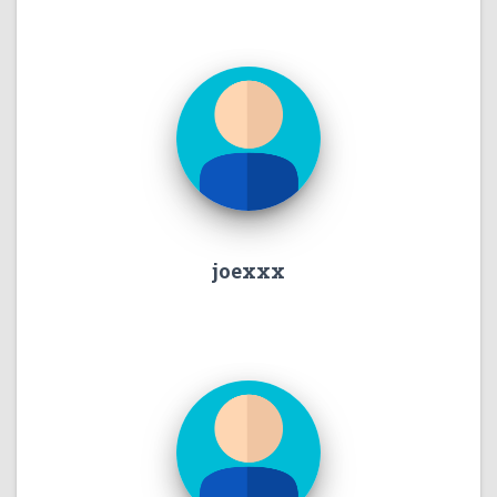
joexxx