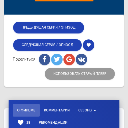
ПРЕДЫДУЩАЯ СЕРИЯ / ЭПИЗОД
favorite
СЛЕДУЮЩАЯ СЕРИЯ / ЭПИЗОД
Поделиться
ИСПОЛЬЗОВАТЬ СТАРЫЙ ПЛЕЕР
О ФИЛЬМЕ
КОММЕНТАРИИ
СЕЗОНЫ
favorite
28
РЕКОМЕНДАЦИИ