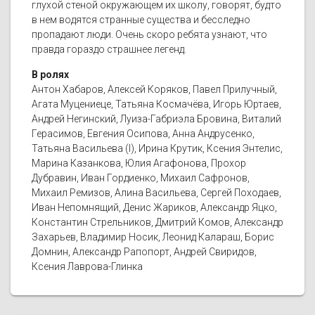
глухой стеной окружающем их школу, говорят, будто
в нем водятся странные существа и бесследно
пропадают люди. Очень скоро ребята узнают, что
правда гораздо страшнее легенд.
В ролях
Антон Хабаров, Алексей Коряков, Павел Прилучный,
Агата Муцениеце, Татьяна Космачёва, Игорь Юртаев,
Андрей Негинский, Луиза-Габриэла Бровина, Виталий
Герасимов, Евгения Осипова, Анна Андрусенко,
Татьяна Васильева (I), Ирина Крутик, Ксения Энтелис,
Марина Казанкова, Юлия Агафонова, Прохор
Дубравин, Иван Гордиенко, Михаил Сафронов,
Михаил Ремизов, Алина Васильева, Сергей Походаев,
Иван Непомнящий, Денис Жариков, Александр Яцко,
Константин Стрельников, Дмитрий Комов, Александр
Захарьев, Владимир Носик, Леонид Калараш, Борис
Домнин, Александр Рапопорт, Андрей Свиридов,
Ксения Лаврова-Глинка