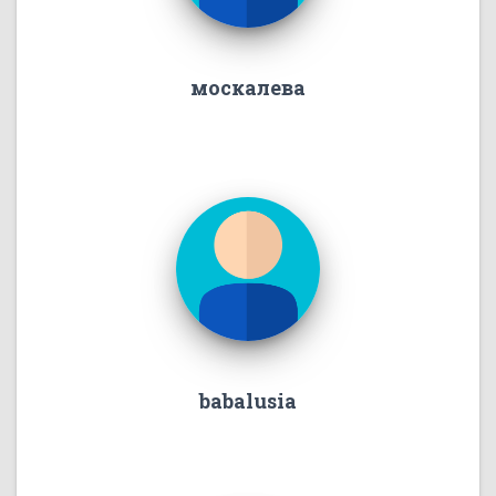
москалева
babalusia