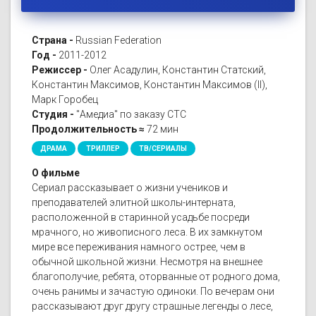
Страна -
Russian Federation
Год -
2011-2012
Режиссер -
Олег Асадулин, Константин Статский,
Константин Максимов, Константин Максимов (II),
Марк Горобец
Студия -
"Амедиа" по заказу СТС
Продолжительность ≈
72 мин
ДРАМА
ТРИЛЛЕР
ТВ/СЕРИАЛЫ
О фильме
Сериал рассказывает о жизни учеников и
преподавателей элитной школы-интерната,
расположенной в старинной усадьбе посреди
мрачного, но живописного леса. В их замкнутом
мире все переживания намного острее, чем в
обычной школьной жизни. Несмотря на внешнее
благополучие, ребята, оторванные от родного дома,
очень ранимы и зачастую одиноки. По вечерам они
рассказывают друг другу страшные легенды о лесе,