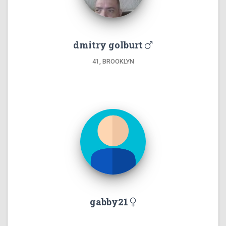
dmitry golburt
41, BROOKLYN
gabby21