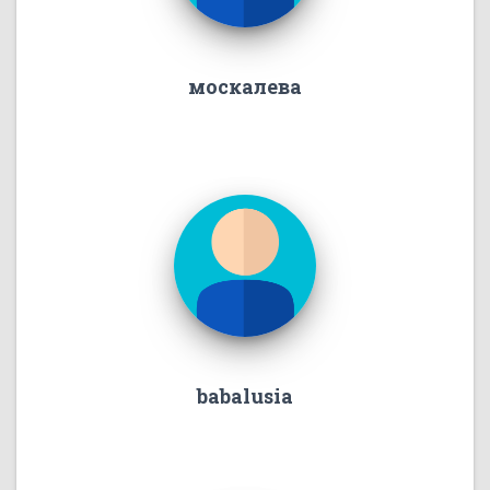
москалева
babalusia