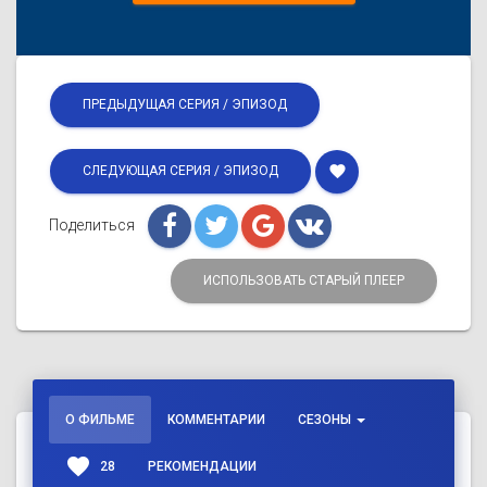
ПРЕДЫДУЩАЯ СЕРИЯ / ЭПИЗОД
favorite
СЛЕДУЮЩАЯ СЕРИЯ / ЭПИЗОД
Поделиться
ИСПОЛЬЗОВАТЬ СТАРЫЙ ПЛЕЕР
О ФИЛЬМЕ
КОММЕНТАРИИ
СЕЗОНЫ
favorite
28
РЕКОМЕНДАЦИИ