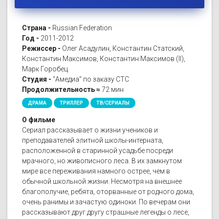
Страна -
Russian Federation
Год -
2011-2012
Режиссер -
Олег Асадулин, Константин Статский,
Константин Максимов, Константин Максимов (II),
Марк Горобец
Студия -
"Амедиа" по заказу СТС
Продолжительность ≈
72 мин
ДРАМА
ТРИЛЛЕР
ТВ/СЕРИАЛЫ
О фильме
Сериал рассказывает о жизни учеников и
преподавателей элитной школы-интерната,
расположенной в старинной усадьбе посреди
мрачного, но живописного леса. В их замкнутом
мире все переживания намного острее, чем в
обычной школьной жизни. Несмотря на внешнее
благополучие, ребята, оторванные от родного дома,
очень ранимы и зачастую одиноки. По вечерам они
рассказывают друг другу страшные легенды о лесе,