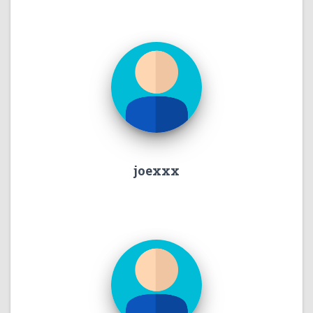
joexxx