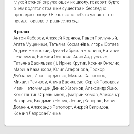
глухой стеной окружающем их школу, говорят, будто
в нем водятся странные существа и бесследно
пропадают люди. Очень скоро ребята узнают, что
правда гораздо страшнее легенд.
В ролях
Антон Хабаров, Алексей Коряков, Павел Прилучный,
Агата Муцениеце, Татьяна Космачёва, Игорь Юртаев,
Андрей Негинский, Луиза-Габриэла Бровина, Виталий
Герасимов, Евгения Осипова, Анна Андрусенко,
Татьяна Васильева (I), Ирина Крутик, Ксения Энтелис,
Марина Казанкова, Юлия Агафонова, Прохор
Дубравин, Иван Гордиенко, Михаил Сафронов,
Михаил Ремизов, Алина Васильева, Сергей Походаев,
Иван Непомнящий, Денис Жариков, Александр Яцко,
Константин Стрельников, Дмитрий Комов, Александр
Захарьев, Владимир Носик, Леонид Калараш, Борис
Домнин, Александр Рапопорт, Андрей Свиридов,
Ксения Лаврова-Глинка