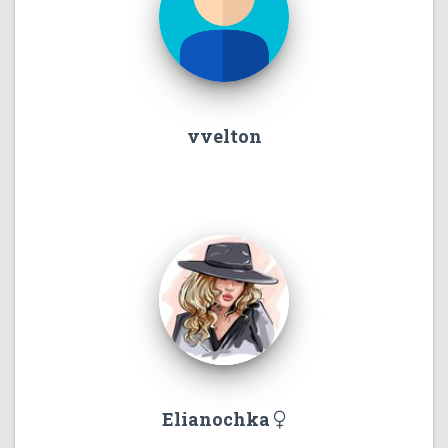
vvelton
Elianochka