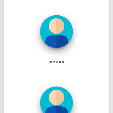
joexxx