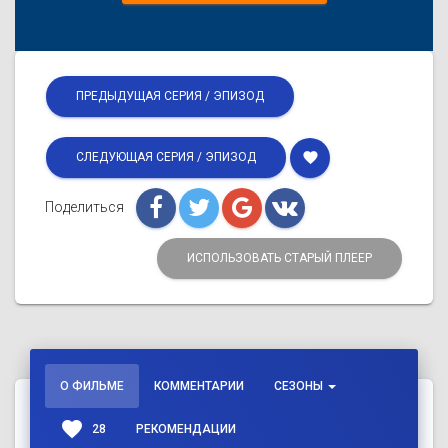
ПРЕДЫДУЩАЯ СЕРИЯ / ЭПИЗОД
favorite
СЛЕДУЮЩАЯ СЕРИЯ / ЭПИЗОД
Поделиться
ИСПОЛЬЗОВАТЬ СТАРЫЙ ПЛЕЕР
О ФИЛЬМЕ
КОММЕНТАРИИ
СЕЗОНЫ
favorite
28
РЕКОМЕНДАЦИИ