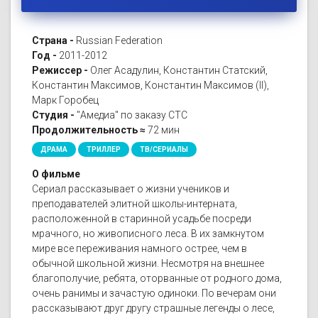
Страна -
Russian Federation
Год -
2011-2012
Режиссер -
Олег Асадулин, Константин Статский,
Константин Максимов, Константин Максимов (II),
Марк Горобец
Студия -
"Амедиа" по заказу СТС
Продолжительность ≈
72 мин
ДРАМА
ТРИЛЛЕР
ТВ/СЕРИАЛЫ
О фильме
Сериал рассказывает о жизни учеников и
преподавателей элитной школы-интерната,
расположенной в старинной усадьбе посреди
мрачного, но живописного леса. В их замкнутом
мире все переживания намного острее, чем в
обычной школьной жизни. Несмотря на внешнее
благополучие, ребята, оторванные от родного дома,
очень ранимы и зачастую одиноки. По вечерам они
рассказывают друг другу страшные легенды о лесе,