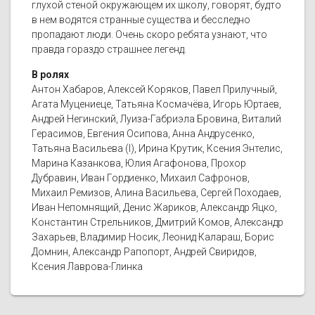
глухой стеной окружающем их школу, говорят, будто
в нем водятся странные существа и бесследно
пропадают люди. Очень скоро ребята узнают, что
правда гораздо страшнее легенд.
В ролях
Антон Хабаров, Алексей Коряков, Павел Прилучный,
Агата Муцениеце, Татьяна Космачёва, Игорь Юртаев,
Андрей Негинский, Луиза-Габриэла Бровина, Виталий
Герасимов, Евгения Осипова, Анна Андрусенко,
Татьяна Васильева (I), Ирина Крутик, Ксения Энтелис,
Марина Казанкова, Юлия Агафонова, Прохор
Дубравин, Иван Гордиенко, Михаил Сафронов,
Михаил Ремизов, Алина Васильева, Сергей Походаев,
Иван Непомнящий, Денис Жариков, Александр Яцко,
Константин Стрельников, Дмитрий Комов, Александр
Захарьев, Владимир Носик, Леонид Калараш, Борис
Домнин, Александр Рапопорт, Андрей Свиридов,
Ксения Лаврова-Глинка