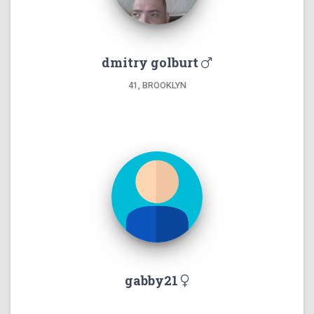
dmitry golburt
41, BROOKLYN
gabby21