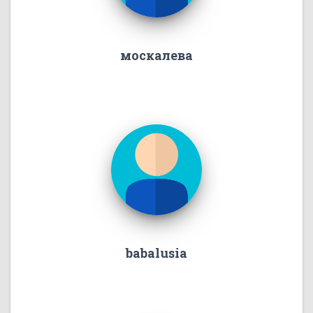
москалева
babalusia