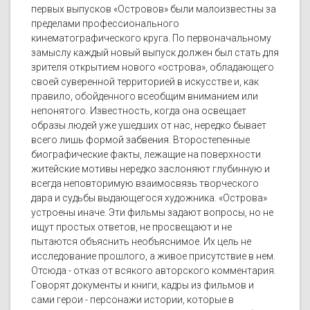
первых выпусков «Островов» были малоизвестны за
пределами профессионального
кинематографического круга. По первоначальному
замыслу каждый новый выпуск должен был стать для
зрителя открытием нового «острова», обладающего
своей суверенной территорией в искусстве и, как
правило, обойденного всеобщим вниманием или
непонятого. Известность, когда она освещает
образы людей уже ушедших от нас, нередко бывает
всего лишь формой забвения. Второстепенные
биографические факты, лежащие на поверхности
житейские мотивы нередко заслоняют глубинную и
всегда неповторимую взаимосвязь творческого
дара и судьбы выдающегося художника. «Острова»
устроены иначе. Эти фильмы задают вопросы, но не
ищут простых ответов, не просвещают и не
пытаются объяснить необъяснимое. Их цель не
исследование прошлого, а живое присутствие в нем.
Отсюда - отказ от всякого авторского комментария.
Говорят документы и книги, кадры из фильмов и
сами герои - персонажи истории, которые в