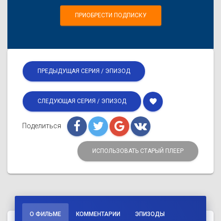
ПРИОБРЕСТИ ПОДПИСКУ
ПРЕДЫДУЩАЯ СЕРИЯ / ЭПИЗОД
favorite
СЛЕДУЮЩАЯ СЕРИЯ / ЭПИЗОД
Поделиться
ИСПОЛЬЗОВАТЬ СТАРЫЙ ПЛЕЕР
О ФИЛЬМЕ
КОММЕНТАРИИ
ЭПИЗОДЫ