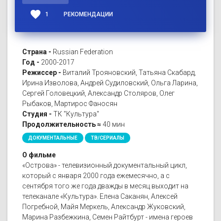
favorite
1
РЕКОМЕНДАЦИИ
Страна -
Russian Federation
Год -
2000-2017
Режиссер -
Виталий Трояновский, Татьяна Скабард,
Ирина Изволова, Андрей Судиловский, Ольга Ларина,
Сергей Головецкий, Александр Столяров, Олег
Рыбаков, Мартирос Фаносян
Студия -
ТК "Культура"
Продолжительность ≈
40 мин
ДОКУМЕНТАЛЬНЫЕ
ТВ/СЕРИАЛЫ
О фильме
«Острова» - телевизионный документальный цикл,
который с января 2000 года ежемесячно, а с
сентября того же года дважды в месяц выходит на
телеканале «Культура». Елена Саканян, Алексей
Погребной, Майя Меркель, Александр Жуковский,
Марина Разбежкина, Семен Райтбурт - имена героев