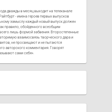
года дважды в месяц выходит на телеканале
Райтбурт - имена героев первых выпусков
льному замыслу каждый новый выпуск должен
 как правило, обойденного всеобщим
т всего лишь формой забвения. Второстепенные
овторимую взаимосвязь творческого дара и
ветов, не просвещают и не пытаются
кого авторского комментария. Говорят
азывают сами себя».