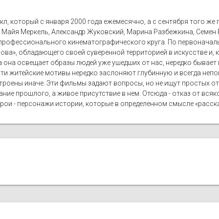
л, который с января 2000 года ежемесячно, а с сентября того же 
, Майя Меркель, Александр Жуковский, Марина Разбежкина, Семен 
 профессионального кинематографического круга. По первонача
рова», обладающего своей суверенной территорией в искусстве и,
а она освещает образы людей уже ушедших от нас, нередко бывае
ти житейские мотивы нередко заслоняют глубинную и всегда неп
роены иначе. Эти фильмы задают вопросы, но не ищут простых от
ание прошлого, а живое присутствие в нем. Отсюда - отказ от вся
герои - персонажи истории, которые в определенном смысле «расск