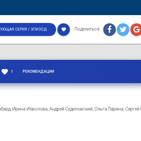
Поделиться
favorite
УЮЩАЯ СЕРИЯ / ЭПИЗОД
favorite
1
РЕКОМЕНДАЦИИ
бард, Ирина Изволова, Андрей Судиловский, Ольга Ларина, Сергей