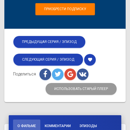
ПРИОБРЕСТИ ПОДПИСКУ
ПРЕДЫДУЩАЯ СЕРИЯ / ЭПИЗОД
favorite
СЛЕДУЮЩАЯ СЕРИЯ / ЭПИЗОД
Поделиться
ИСПОЛЬЗОВАТЬ СТАРЫЙ ПЛЕЕР
О ФИЛЬМЕ
КОММЕНТАРИИ
ЭПИЗОДЫ