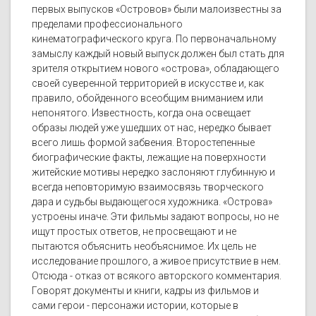
первых выпусков «Островов» были малоизвестны за
пределами профессионального
кинематографического круга. По первоначальному
замыслу каждый новый выпуск должен был стать для
зрителя открытием нового «острова», обладающего
своей суверенной территорией в искусстве и, как
правило, обойденного всеобщим вниманием или
непонятого. Известность, когда она освещает
образы людей уже ушедших от нас, нередко бывает
всего лишь формой забвения. Второстепенные
биографические факты, лежащие на поверхности
житейские мотивы нередко заслоняют глубинную и
всегда неповторимую взаимосвязь творческого
дара и судьбы выдающегося художника. «Острова»
устроены иначе. Эти фильмы задают вопросы, но не
ищут простых ответов, не просвещают и не
пытаются объяснить необъяснимое. Их цель не
исследование прошлого, а живое присутствие в нем.
Отсюда - отказ от всякого авторского комментария.
Говорят документы и книги, кадры из фильмов и
сами герои - персонажи истории, которые в