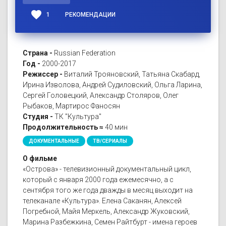
favorite
1
РЕКОМЕНДАЦИИ
Страна -
Russian Federation
Год -
2000-2017
Режиссер -
Виталий Трояновский, Татьяна Скабард,
Ирина Изволова, Андрей Судиловский, Ольга Ларина,
Сергей Головецкий, Александр Столяров, Олег
Рыбаков, Мартирос Фаносян
Студия -
ТК "Культура"
Продолжительность ≈
40 мин
ДОКУМЕНТАЛЬНЫЕ
ТВ/СЕРИАЛЫ
О фильме
«Острова» - телевизионный документальный цикл,
который с января 2000 года ежемесячно, а с
сентября того же года дважды в месяц выходит на
телеканале «Культура». Елена Саканян, Алексей
Погребной, Майя Меркель, Александр Жуковский,
Марина Разбежкина, Семен Райтбурт - имена героев