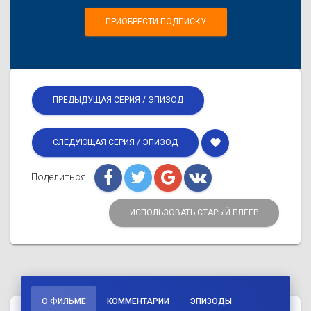
ПРИОБРЕСТИ ПОДПИСКУ
ПРЕДЫДУЩАЯ СЕРИЯ / ЭПИЗОД
favorite
СЛЕДУЮЩАЯ СЕРИЯ / ЭПИЗОД
Поделиться
ИСПОЛЬЗОВАТЬ СТАРЫЙ ПЛЕЕР
О ФИЛЬМЕ
КОММЕНТАРИИ
ЭПИЗОДЫ