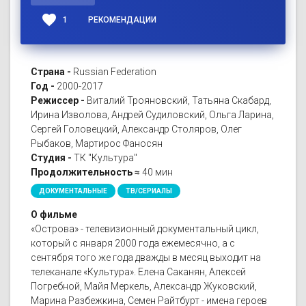
favorite
1
РЕКОМЕНДАЦИИ
Страна -
Russian Federation
Год -
2000-2017
Режиссер -
Виталий Трояновский, Татьяна Скабард,
Ирина Изволова, Андрей Судиловский, Ольга Ларина,
Сергей Головецкий, Александр Столяров, Олег
Рыбаков, Мартирос Фаносян
Студия -
ТК "Культура"
Продолжительность ≈
40 мин
ДОКУМЕНТАЛЬНЫЕ
ТВ/СЕРИАЛЫ
О фильме
«Острова» - телевизионный документальный цикл,
который с января 2000 года ежемесячно, а с
сентября того же года дважды в месяц выходит на
телеканале «Культура». Елена Саканян, Алексей
Погребной, Майя Меркель, Александр Жуковский,
Марина Разбежкина, Семен Райтбурт - имена героев