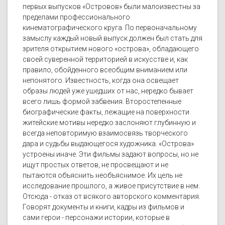
первых выпусков «Островов» были малоизвестны за
пределами профессионального
кинематографического круга. По первоначальному
замыслу каждый новый выпуск должен был стать для
зрителя открытием нового «острова», обладающего
своей суверенной территорией в искусстве и, как
правило, обойденного всеобщим вниманием или
непонятого. Известность, когда она освещает
образы людей уже ушедших от нас, нередко бывает
всего лишь формой забвения. Второстепенные
биографические факты, лежащие на поверхности
житейские мотивы нередко заслоняют глубинную и
всегда неповторимую взаимосвязь творческого
дара и судьбы выдающегося художника. «Острова»
устроены иначе. Эти фильмы задают вопросы, но не
ищут простых ответов, не просвещают и не
пытаются объяснить необъяснимое. Их цель не
исследование прошлого, а живое присутствие в нем.
Отсюда - отказ от всякого авторского комментария.
Говорят документы и книги, кадры из фильмов и
сами герои - персонажи истории, которые в