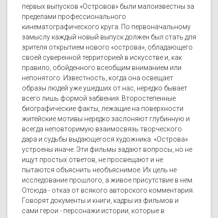
первых выпусков «Островов» были малоизвестны за
пределами профессионального
кинематографического круга. По первоначальному
замыслу каждый новый выпуск должен был стать для
зрителя открытием нового «острова», обладающего
своей суверенной территорией в искусстве и, как
правило, обойденного всеобщим вниманием или
непонятого. Известность, когда она освещает
образы людей уже ушедших от нас, нередко бывает
всего лишь формой забвения. Второстепенные
биографические факты, лежащие на поверхности
житейские мотивы нередко заслоняют глубинную и
всегда неповторимую взаимосвязь творческого
дара и судьбы выдающегося художника. «Острова»
устроены иначе. Эти фильмы задают вопросы, но не
ищут простых ответов, не просвещают и не
пытаются объяснить необъяснимое. Их цель не
исследование прошлого, а живое присутствие в нем.
Отсюда - отказ от всякого авторского комментария.
Говорят документы и книги, кадры из фильмов и
сами герои - персонажи истории, которые в