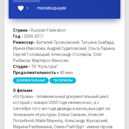
favorite
1
РЕКОМЕНДАЦИИ
Страна -
Russian Federation
Год -
2000-2017
Режиссер -
Виталий Трояновский, Татьяна Скабард,
Ирина Изволова, Андрей Судиловский, Ольга Ларина,
Сергей Головецкий, Александр Столяров, Олег
Рыбаков, Мартирос Фаносян
Студия -
ТК "Культура"
Продолжительность ≈
40 мин
ДОКУМЕНТАЛЬНЫЕ
ТВ/СЕРИАЛЫ
О фильме
«Острова» - телевизионный документальный цикл,
который с января 2000 года ежемесячно, а с
сентября того же года дважды в месяц выходит на
телеканале «Культура». Елена Саканян, Алексей
Погребной, Майя Меркель, Александр Жуковский,
Марина Разбежкина, Семен Райтбурт - имена героев