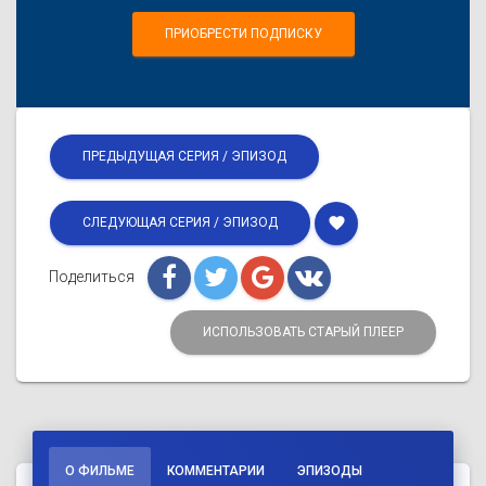
ПРИОБРЕСТИ ПОДПИСКУ
ПРЕДЫДУЩАЯ СЕРИЯ / ЭПИЗОД
favorite
СЛЕДУЮЩАЯ СЕРИЯ / ЭПИЗОД
Поделиться
ИСПОЛЬЗОВАТЬ СТАРЫЙ ПЛЕЕР
О ФИЛЬМЕ
КОММЕНТАРИИ
ЭПИЗОДЫ