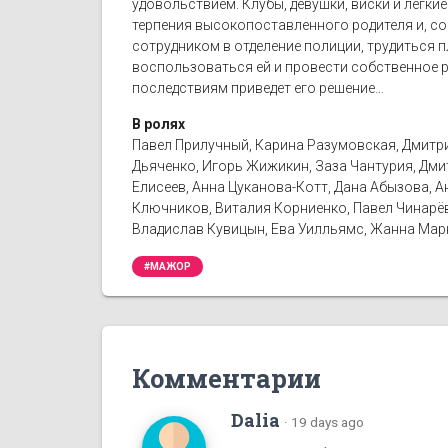
удовольствием. Клубы, девушки, виски и легк
терпения высокопоставленного родителя и, с
сотрудником в отделение полиции, трудиться п
воспользоваться ей и провести собственное р
последствиям приведет его решение…
В ролях
Павел Прилучный, Карина Разумовская, Дмитри
Дьяченко, Игорь Жижикин, Заза Чантурия, Дмит
Елисеев, Анна Цуканова-Котт, Дана Абызова, А
Ключников, Виталия Корниенко, Павел Чинарёв,
Владислав Кувицын, Ева Уилльямс, Жанна Мар
#МАЖОР
Комментарии
Dalia
·
19 days ago