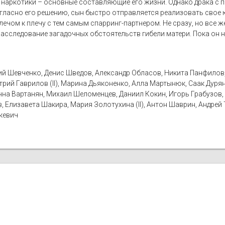
ие наркотики – основные составляющие его жизни. Однако драка с
огласно его решению, сын быстро отправляется реализовать сво
лечом к плечу с тем самым спарринг-партнером. Не сразу, но все 
асследование загадочных обстоятельств гибели матери. Пока он н
й Шевченко, Денис Шведов, Александр Обласов, Никита Панфилов, 
рий Гаврилов (II), Марина Дьяконенко, Алла Мартынюк, Саак Дуря
нна Вартанян, Михаил Шеломенцев, Даниил Кокин, Игорь Грабузов, А
 Елизавета Шакира, Мария Золотухина (II), Антон Шаврин, Андрей 
кевич