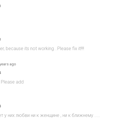
8
8
 because its not working...Please fix it!!!!
years ago
4
! Please add
4
т у них любви ни к женщине , ни к ближнему .....