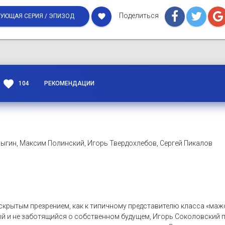
Поделиться
favorite
УЮЩАЯ СЕРИЯ / ЭПИЗОД
favorite
104
РЕКОМЕНДАЦИИ
ыгин, Максим Полинский, Игорь Твердохлебов, Сергей Пикалов
 скрытым презрением, как к типичному представителю класса «маж
й и не заботящийся о собственном будущем, Игорь Соколовский плы