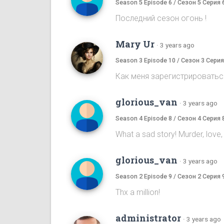
Season 5 Episode 6 / Сезон 5 Серия 
Последний сезон огонь !
Mary Ur
·
3 years ago
Season 3 Episode 10 / Сезон 3 Серия
Как меня зарегистрироватьс
glorious_van
·
3 years ago
Season 4 Episode 8 / Сезон 4 Серия 
What a sad story! Murder, love, li
glorious_van
·
3 years ago
Season 2 Episode 9 / Сезон 2 Серия 
Thx a million!
administrator
·
3 years ago