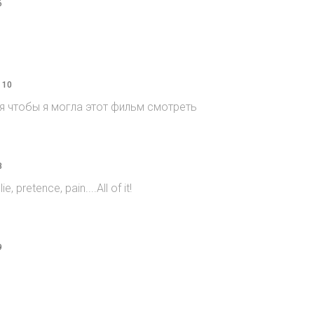
6
 10
я чтобы я могла этот фильм смотреть
8
e, pretence, pain....All of it!
9