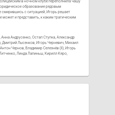
 полицейским в ночном клубе переполнила чашу
е юридическое образование рядовым
же смирившись с ситуацией, Игорь решает
е может и представить, к каким трагическим
Анна Андрусенко, Остап Ступка, Александр
н, Дмитрий Лысенков, Игорь Черневич, Михаил
нтон Чернов, Владимир Селезнёв (II), Игорь
Титченко, Линда Лапиньш, Кирилл Кяро,