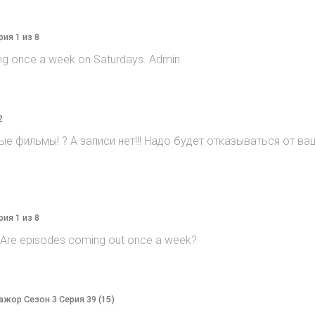
рия 1 из 8
ng once a week on Saturdays. Admin.
2
е фильмы! ? А записи нет!!! Надо будет отказываться от ваш
рия 1 из 8
? Are episodes coming out once a week?
Мажор Сезон 3 Серия 39 (15)