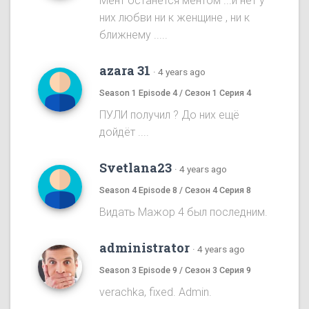
Мент останется ментом ...и нет у
них любви ни к женщине , ни к
ближнему .....
azara 31
·
4 years ago
Season 1 Episode 4 / Сезон 1 Серия 4
ПУЛИ получил ? До них ещё
дойдёт ....
Svetlana23
·
4 years ago
Season 4 Episode 8 / Сезон 4 Серия 8
Видать Мажор 4 был последним.
administrator
·
4 years ago
Season 3 Episode 9 / Сезон 3 Серия 9
verachka, fixed. Admin.