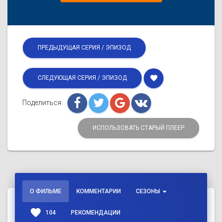
ПРЕДЫДУЩАЯ СЕРИЯ / ЭПИЗОД
favorite
СЛЕДУЮЩАЯ СЕРИЯ / ЭПИЗОД
Поделиться
ИСПОЛЬЗОВАТЬ СТАРЫЙ ПЛЕЕР
О ФИЛЬМЕ
КОММЕНТАРИИ
СЕЗОНЫ
favorite
104
РЕКОМЕНДАЦИИ