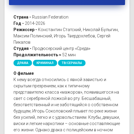
Страна -
Russian Federation
Год -
2014-2026
Режиссер -
Константин Статский, Николай Булыгин,
Максим Полинский, Игорь Твердохлебов, Сергей
Пикалов
Студия -
Продюсерский центр «Среда»
Продолжительность ≈
52 мин
ДРАМА
КРИМИНАЛ
ТВ/СЕРИАЛЫ
О фильме
К нему всегда относились с явной завистью и
скрытым презрением, как к типичному
представителю класса «мажоров», появившегося на
свет с серебряной ложкой во рту. Бесшабашный,
безответственный и не заботящийся о собственном
будущем, Игорь Соколовский плывет по реке жизни
без усилий, легко и с удовольствием. Клубы, девушки,
виски и легкие наркотики – основные составляющие
его жизни. Однако драка с полицейским в ночном