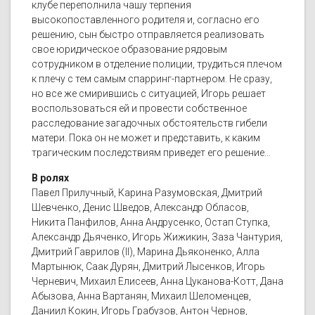
клубе переполнила чашу терпения
высокопоставленного родителя и, согласно его
решению, сын быстро отправляется реализовать
свое юридическое образование рядовым
сотрудником в отделение полиции, трудиться плечом
к плечу с тем самым спарринг-партнером. Не сразу,
но все же смирившись с ситуацией, Игорь решает
воспользоваться ей и провести собственное
расследование загадочных обстоятельств гибели
матери. Пока он не может и представить, к каким
трагическим последствиям приведет его решение…
В ролях
Павел Прилучный, Карина Разумовская, Дмитрий
Шевченко, Денис Шведов, Александр Обласов,
Никита Панфилов, Анна Андрусенко, Остап Ступка,
Александр Дьяченко, Игорь Жижикин, Заза Чантурия,
Дмитрий Гаврилов (II), Марина Дьяконенко, Алла
Мартынюк, Саак Дурян, Дмитрий Лысенков, Игорь
Черневич, Михаил Елисеев, Анна Цуканова-Котт, Дана
Абызова, Анна Вартанян, Михаил Шеломенцев,
Даниил Кокин, Игорь Грабузов, Антон Чернов,