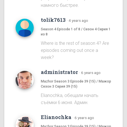
намного быстрее.
tolik7613
·
4 years ago
Season 4 Episode 1 of 8 / Сезон 4 Серия 1
из 8
Where is the rest of season 4? Are
episodes coming out once a
week?
administrator
·
6 years ago
Mazhor Season 3 Episode 39 (15) / Мажор
Сезон 3 Серия 39 (15)
Elianochka, обещали начать
съёмки 6 июня. Админ.
Elianochka
·
6 years ago
Mazhor Season 3 Episode 39 (15) / Мажор