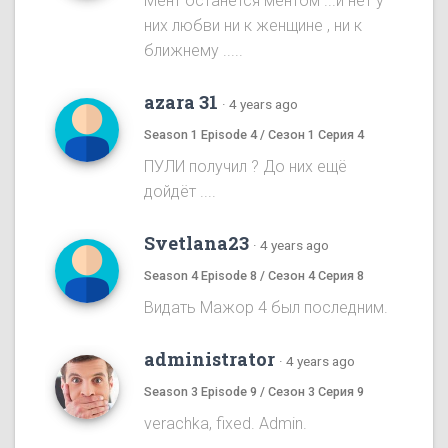
Мент останется ментом ...и нет у
них любви ни к женщине , ни к
ближнему .....
azara 31
·
4 years ago
Season 1 Episode 4 / Сезон 1 Серия 4
ПУЛИ получил ? До них ещё
дойдёт ....
Svetlana23
·
4 years ago
Season 4 Episode 8 / Сезон 4 Серия 8
Видать Мажор 4 был последним.
administrator
·
4 years ago
Season 3 Episode 9 / Сезон 3 Серия 9
verachka, fixed. Admin.