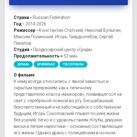
Страна -
Russian Federation
Год -
2014-2026
Режиссер -
Константин Статский, Николай Булыгин,
Максим Полинский, Игорь Твердохлебов, Сергей
Пикалов
Студия -
Продюсерский центр «Среда»
Продолжительность ≈
52 мин
ДРАМА
КРИМИНАЛ
ТВ/СЕРИАЛЫ
О фильме
К нему всегда относились с явной завистью и
скрытым презрением, как к типичному
представителю класса «мажоров», появившегося на
свет с серебряной ложкой во рту. Бесшабашный,
безответственный и не заботящийся о собственном
будущем, Игорь Соколовский плывет по реке жизни
без усилий, легко и с удовольствием. Клубы, девушки,
виски и легкие наркотики – основные составляющие
его жизни. Однако драка с полицейским в ночном