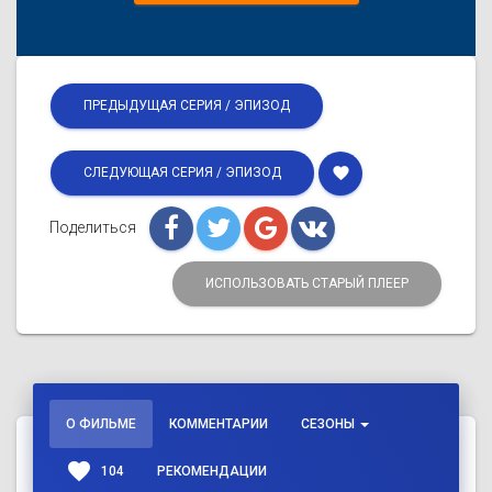
ПРЕДЫДУЩАЯ СЕРИЯ / ЭПИЗОД
favorite
СЛЕДУЮЩАЯ СЕРИЯ / ЭПИЗОД
Поделиться
ИСПОЛЬЗОВАТЬ СТАРЫЙ ПЛЕЕР
О ФИЛЬМЕ
КОММЕНТАРИИ
СЕЗОНЫ
favorite
104
РЕКОМЕНДАЦИИ