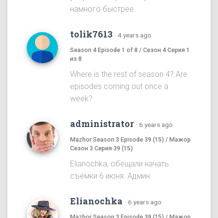
намного быстрее.
tolik7613
·
4 years ago
Season 4 Episode 1 of 8 / Сезон 4 Серия 1
из 8
Where is the rest of season 4? Are
episodes coming out once a
week?
administrator
·
6 years ago
Mazhor Season 3 Episode 39 (15) / Мажор
Сезон 3 Серия 39 (15)
Elianochka, обещали начать
съёмки 6 июня. Админ.
Elianochka
·
6 years ago
Mazhor Season 3 Episode 39 (15) / Мажор