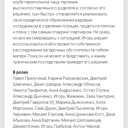
клубе переполнила чашу терпения
высокопоставленного родителя и, согласно его
решению, сын быстро отправляется реализовать
свое юридическое образование рядовым
сотрудником в отделение полиции, трудиться плечом
к плечу с тем самым спарринг-партнером. Не сразу,
но все же смирившись с ситуацией, Игорь решает
воспользоваться ей и провести собственное
расследование загадочных обстоятельств гибели
матери. Пока он не может и представить, к каким
трагическим последствиям приведет его решение…
В ролях
Павел Прилучный, Карина Разумовская, Дмитрий
Шевченко, Денис Шведов, Александр Обласов,
Никита Панфилов, Анна Андрусенко, Остап Ступка,
Александр Дьяченко, Игорь Жижикин, Заза Чантурия,
Дмитрий Гаврилов (II), Марина Дьяконенко, Алла
Мартынюк, Саак Дурян, Дмитрий Лысенков, Игорь
Черневич, Михаил Елисеев, Анна Цуканова-Котт, Дана
Абызова, Анна Вартанян, Михаил Шеломенцев,
Даниил Кокин, Игорь Грабузов, Антон Чернов,