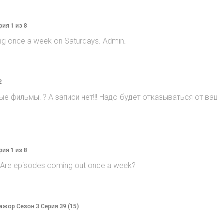
рия 1 из 8
ng once a week on Saturdays. Admin.
2
е фильмы! ? А записи нет!!! Надо будет отказываться от ваш
рия 1 из 8
? Are episodes coming out once a week?
Мажор Сезон 3 Серия 39 (15)