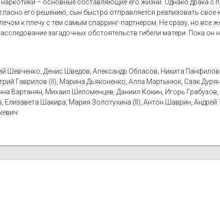
ие наркотики – основные составляющие его жизни. Однако драка с
огласно его решению, сын быстро отправляется реализовать сво
лечом к плечу с тем самым спарринг-партнером. Не сразу, но все 
асследование загадочных обстоятельств гибели матери. Пока он н
й Шевченко, Денис Шведов, Александр Обласов, Никита Панфилов, 
рий Гаврилов (II), Марина Дьяконенко, Алла Мартынюк, Саак Дуря
нна Вартанян, Михаил Шеломенцев, Даниил Кокин, Игорь Грабузов, А
 Елизавета Шакира, Мария Золотухина (II), Антон Шаврин, Андрей 
кевич