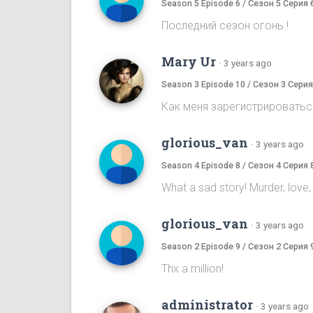
Season 5 Episode 6 / Сезон 5 Серия 
Последний сезон огонь !
Mary Ur
·
3 years ago
Season 3 Episode 10 / Сезон 3 Серия
Как меня зарегистрироватьс
glorious_van
·
3 years ago
Season 4 Episode 8 / Сезон 4 Серия 
What a sad story! Murder, love, li
glorious_van
·
3 years ago
Season 2 Episode 9 / Сезон 2 Серия 
Thx a million!
administrator
·
3 years ago