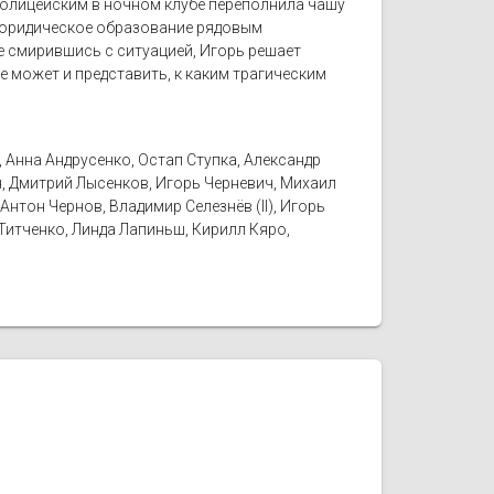
 полицейским в ночном клубе переполнила чашу
е юридическое образование рядовым
же смирившись с ситуацией, Игорь решает
е может и представить, к каким трагическим
Анна Андрусенко, Остап Ступка, Александр
н, Дмитрий Лысенков, Игорь Черневич, Михаил
нтон Чернов, Владимир Селезнёв (II), Игорь
Титченко, Линда Лапиньш, Кирилл Кяро,