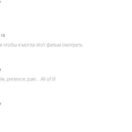
6
 10
я чтобы я могла этот фильм смотреть
8
e, pretence, pain....All of it!
9