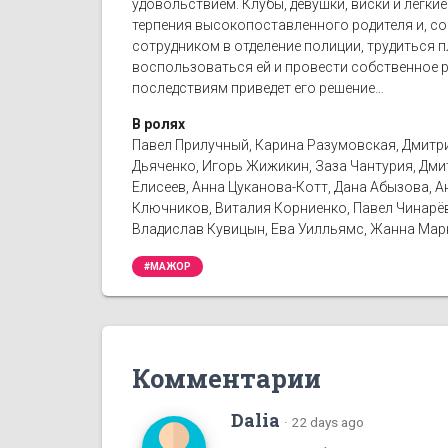
удовольствием. Клубы, девушки, виски и легк
терпения высокопоставленного родителя и, с
сотрудником в отделение полиции, трудиться п
воспользоваться ей и провести собственное р
последствиям приведет его решение…
В ролях
Павел Прилучный, Карина Разумовская, Дмитри
Дьяченко, Игорь Жижикин, Заза Чантурия, Дмит
Елисеев, Анна Цуканова-Котт, Дана Абызова, А
Ключников, Виталия Корниенко, Павел Чинарёв,
Владислав Кувицын, Ева Уилльямс, Жанна Мар
#МАЖОР
Комментарии
Dalia
·
22 days ago