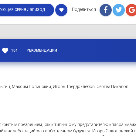
Поделиться
favorite
УЮЩАЯ СЕРИЯ / ЭПИЗОД
favorite
104
РЕКОМЕНДАЦИИ
ыгин, Максим Полинский, Игорь Твердохлебов, Сергей Пикалов
 скрытым презрением, как к типичному представителю класса «маж
й и не заботящийся о собственном будущем, Игорь Соколовский плы