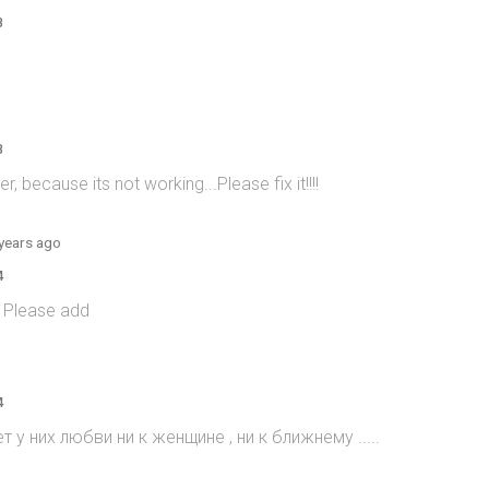
8
8
 because its not working...Please fix it!!!!
years ago
4
! Please add
4
т у них любви ни к женщине , ни к ближнему .....