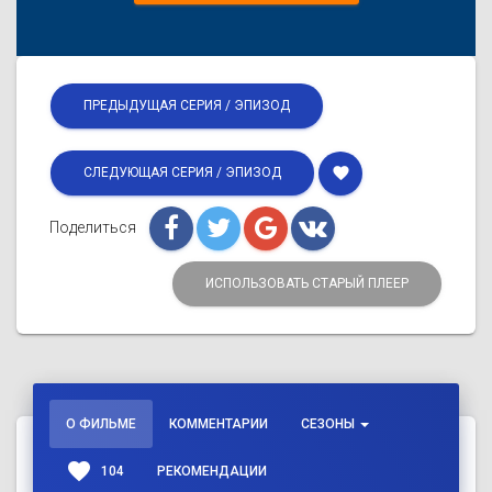
ПРЕДЫДУЩАЯ СЕРИЯ / ЭПИЗОД
favorite
СЛЕДУЮЩАЯ СЕРИЯ / ЭПИЗОД
Поделиться
ИСПОЛЬЗОВАТЬ СТАРЫЙ ПЛЕЕР
О ФИЛЬМЕ
КОММЕНТАРИИ
СЕЗОНЫ
favorite
104
РЕКОМЕНДАЦИИ