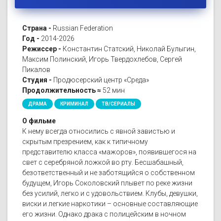
Страна -
Russian Federation
Год -
2014-2026
Режиссер -
Константин Статский, Николай Булыгин,
Максим Полинский, Игорь Твердохлебов, Сергей
Пикалов
Студия -
Продюсерский центр «Среда»
Продолжительность ≈
52 мин
ДРАМА
КРИМИНАЛ
ТВ/СЕРИАЛЫ
О фильме
К нему всегда относились с явной завистью и
скрытым презрением, как к типичному
представителю класса «мажоров», появившегося на
свет с серебряной ложкой во рту. Бесшабашный,
безответственный и не заботящийся о собственном
будущем, Игорь Соколовский плывет по реке жизни
без усилий, легко и с удовольствием. Клубы, девушки,
виски и легкие наркотики – основные составляющие
его жизни. Однако драка с полицейским в ночном