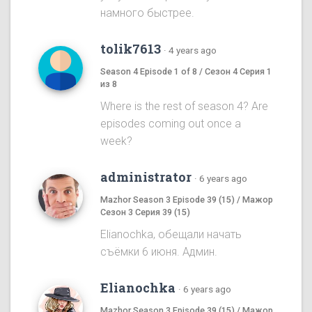
намного быстрее.
tolik7613
·
4 years ago
Season 4 Episode 1 of 8 / Сезон 4 Серия 1
из 8
Where is the rest of season 4? Are
episodes coming out once a
week?
administrator
·
6 years ago
Mazhor Season 3 Episode 39 (15) / Мажор
Сезон 3 Серия 39 (15)
Elianochka, обещали начать
съёмки 6 июня. Админ.
Elianochka
·
6 years ago
Mazhor Season 3 Episode 39 (15) / Мажор