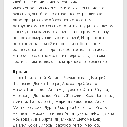
клубе переполнила чашу терпения
высокопоставленного родителя и, согласно его
решению, сын быстро отправляется реализовать
свое юридическое образование рядовым
сотрудником в отделение полиции, трудиться плечом
к плечу с тем самым спарринг-партнером. Не сразу,
но все же смирившись с ситуацией, Игорь решает
воспользоваться ей и провести собственное
расследование загадочных обстоятельств гибели
матери. Пока он не может и представить, к каким
трагическим последствиям приведет его решение…
В ролях
Павел Прилучный, Карина Разумовская, Дмитрий
Шевченко, Денис Шведов, Александр Обласов,
Никита Панфилов, Анна Андрусенко, Остап Ступка,
Александр Дьяченко, Игорь Жижикин, Заза Чантурия,
Дмитрий Гаврилов (II), Марина Дьяконенко, Алла
Мартынюк, Саак Дурян, Дмитрий Лысенков, Игорь
Черневич, Михаил Елисеев, Анна Цуканова-Котт, Дана
Абызова, Анна Вартанян, Михаил Шеломенцев,
Даниил Кокин, Игорь Грабузов, Антон Чернов,