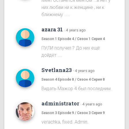
Мент останется ментом ...и нет у
них любви ни к женщине , ни к
ближнему .....
azara 31
·
4 years ago
Season 1 Episode 4 / Сезон 1 Серия 4
ПУЛИ получил ? До них ещё
дойдёт ....
Svetlana23
·
4 years ago
Season 4 Episode 8 / Сезон 4 Серия 8
Видать Мажор 4 был последним.
administrator
·
4 years ago
Season 3 Episode 9 / Сезон 3 Серия 9
verachka, fixed. Admin.