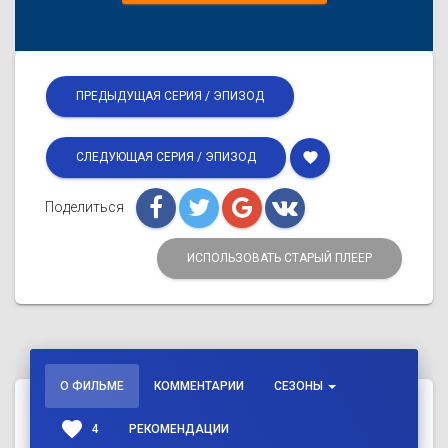
ПРЕДЫДУЩАЯ СЕРИЯ / ЭПИЗОД
favorite
СЛЕДУЮЩАЯ СЕРИЯ / ЭПИЗОД
Поделиться
ИСПОЛЬЗОВАТЬ СТАРЫЙ ПЛЕЕР
О ФИЛЬМЕ
КОММЕНТАРИИ
СЕЗОНЫ
favorite
4
РЕКОМЕНДАЦИИ