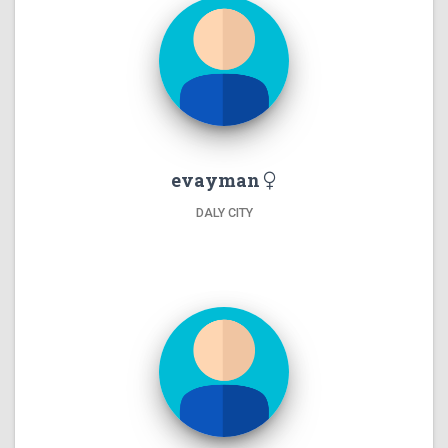
evayman
DALY CITY