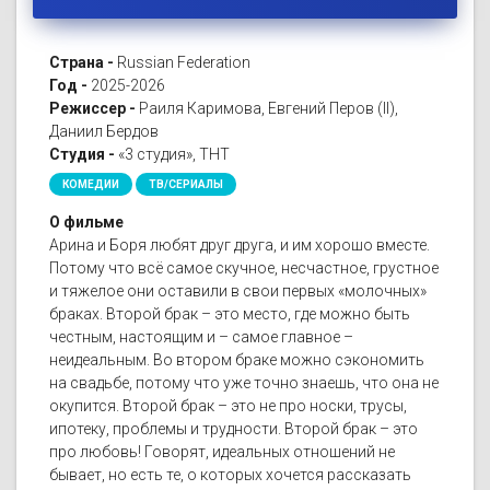
Страна -
Russian Federation
Год -
2025-2026
Режиссер -
Раиля Каримова, Евгений Перов (II),
Даниил Бердов
Студия -
«3 студия», ТНТ
КОМЕДИИ
ТВ/СЕРИАЛЫ
О фильме
Арина и Боря любят друг друга, и им хорошо вместе.
Потому что всё самое скучное, несчастное, грустное
и тяжелое они оставили в свои первых «молочных»
браках. Второй брак – это место, где можно быть
честным, настоящим и – самое главное –
неидеальным. Во втором браке можно сэкономить
на свадьбе, потому что уже точно знаешь, что она не
окупится. Второй брак – это не про носки, трусы,
ипотеку, проблемы и трудности. Второй брак – это
про любовь! Говорят, идеальных отношений не
бывает, но есть те, о которых хочется рассказать