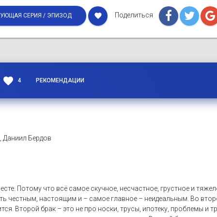
Поделиться
favorite
УЮЩАЯ СЕРИЯ / ЭПИЗОД
favorite
4
РЕКОМЕНДАЦИИ
), Даниил Бердов
месте. Потому что всё самое скучное, несчастное, грустное и тяж
быть честным, настоящим и – самое главное – неидеальным. Во вто
тся. Второй брак – это не про носки, трусы, ипотеку, проблемы и т