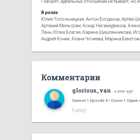
Говорят, идеальных отношений не бывает, но е
В ролях
Юлия Топольницкая, Антон Богданов, Артём Шев
Артемий Мильграм, Аскар Нигамедзянов, Алина 
Ланн, Юлия Благая, Карина Шишлянникова, Иго
Андрей Коник, Алана Чочиева, Марина Бекетов
Комментарии
glorious_van
·
a year ago
Season 1 Episode 4 / Сезон 1 Серия 
Funny!