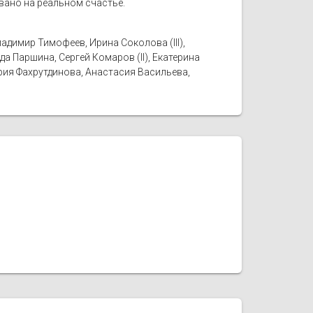
овано на реальном счастье.
адимир Тимофеев, Ирина Соколова (III),
а Паршина, Сергей Комаров (II), Екатерина
рия Фахрутдинова, Анастасия Васильева,