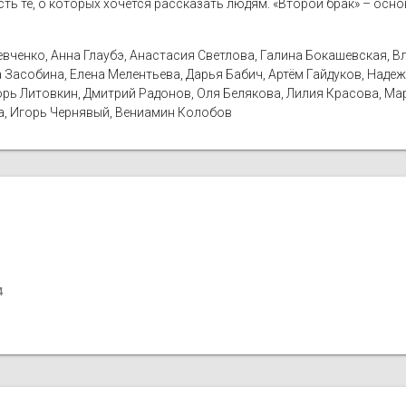
сть те, о которых хочется рассказать людям. «Второй брак» – осн
ченко, Анна Глаубэ, Анастасия Светлова, Галина Бокашевская, Вл
Засобина, Елена Мелентьева, Дарья Бабич, Артём Гайдуков, Надежд
рь Литовкин, Дмитрий Радонов, Оля Белякова, Лилия Красова, Ма
а, Игорь Чернявый, Вениамин Колобов
4