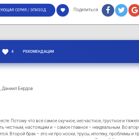
Поделиться
favorite
УЮЩАЯ СЕРИЯ / ЭПИЗОД
favorite
4
РЕКОМЕНДАЦИИ
), Даниил Бердов
месте. Потому что всё самое скучное, несчастное, грустное и тяж
быть честным, настоящим и – самое главное – неидеальным. Во вто
тся. Второй брак – это не про носки, трусы, ипотеку, проблемы и т