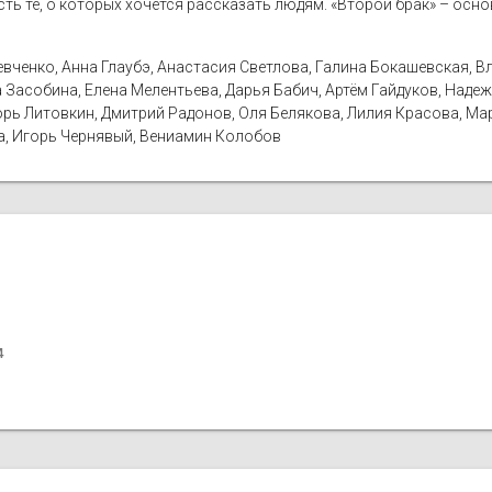
сть те, о которых хочется рассказать людям. «Второй брак» – осн
ченко, Анна Глаубэ, Анастасия Светлова, Галина Бокашевская, Вл
Засобина, Елена Мелентьева, Дарья Бабич, Артём Гайдуков, Надежд
рь Литовкин, Дмитрий Радонов, Оля Белякова, Лилия Красова, Ма
а, Игорь Чернявый, Вениамин Колобов
4