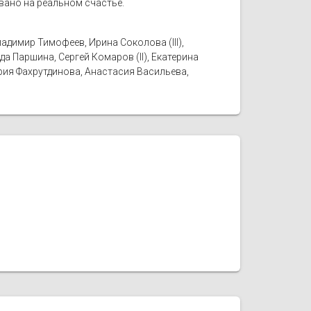
овано на реальном счастье.
адимир Тимофеев, Ирина Соколова (III),
а Паршина, Сергей Комаров (II), Екатерина
рия Фахрутдинова, Анастасия Васильева,