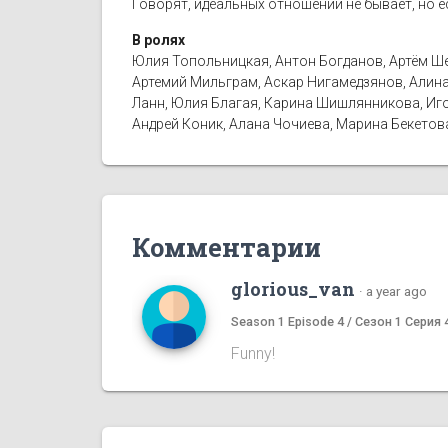
Говорят, идеальных отношений не бывает, но е
В ролях
Юлия Топольницкая, Антон Богданов, Артём Шев
Артемий Мильграм, Аскар Нигамедзянов, Алина 
Ланн, Юлия Благая, Карина Шишлянникова, Иго
Андрей Коник, Алана Чочиева, Марина Бекетов
Комментарии
glorious_van
·
a year ago
Season 1 Episode 4 / Сезон 1 Серия 
Funny!