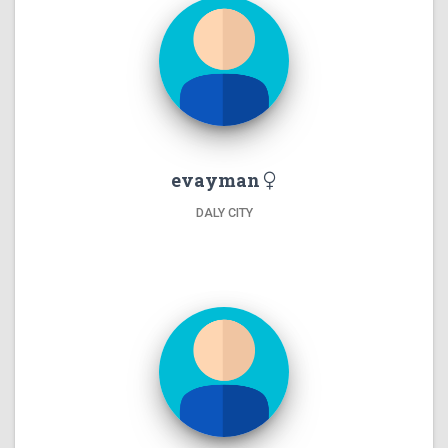
evayman
DALY CITY