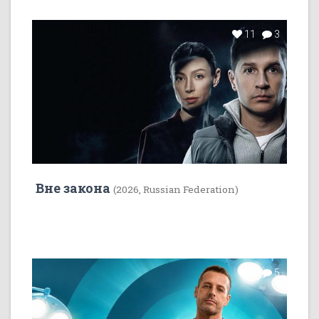
11
3
Вне закона
(2026, Russian Federation)
7
5