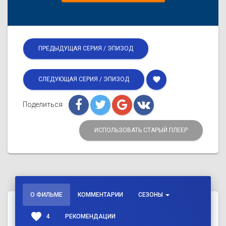
ПРЕДЫДУЩАЯ СЕРИЯ / ЭПИЗОД
favorite
СЛЕДУЮЩАЯ СЕРИЯ / ЭПИЗОД
Поделиться
ИСПОЛЬЗОВАТЬ СТАРЫЙ ПЛЕЕР
О ФИЛЬМЕ
КОММЕНТАРИИ
СЕЗОНЫ
favorite
4
РЕКОМЕНДАЦИИ