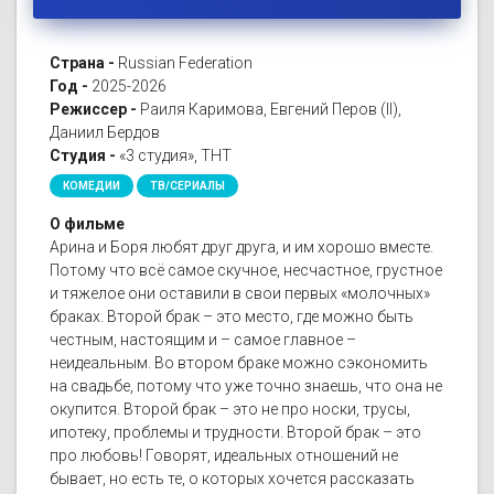
Страна -
Russian Federation
Год -
2025-2026
Режиссер -
Раиля Каримова, Евгений Перов (II),
Даниил Бердов
Студия -
«3 студия», ТНТ
КОМЕДИИ
ТВ/СЕРИАЛЫ
О фильме
Арина и Боря любят друг друга, и им хорошо вместе.
Потому что всё самое скучное, несчастное, грустное
и тяжелое они оставили в свои первых «молочных»
браках. Второй брак – это место, где можно быть
честным, настоящим и – самое главное –
неидеальным. Во втором браке можно сэкономить
на свадьбе, потому что уже точно знаешь, что она не
окупится. Второй брак – это не про носки, трусы,
ипотеку, проблемы и трудности. Второй брак – это
про любовь! Говорят, идеальных отношений не
бывает, но есть те, о которых хочется рассказать