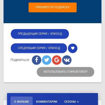
ПРИОБРЕСТИ ПОДПИСКУ
ПРЕДЫДУЩАЯ СЕРИЯ / ЭПИЗОД
favorite
СЛЕДУЮЩАЯ СЕРИЯ / ЭПИЗОД
Поделиться
ИСПОЛЬЗОВАТЬ СТАРЫЙ ПЛЕЕР
О ФИЛЬМЕ
КОММЕНТАРИИ
СЕЗОНЫ