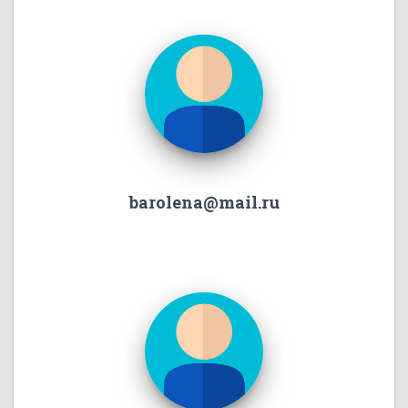
barolena@mail.ru