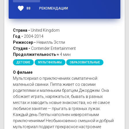
favorite
88
РЕКОМЕНДАЦИИ
Страна -
United Kingdom
Год -
2004-2014
Режиссер -
Невилль Эстли
Студия -
Contender Entertainment
Продолжительность ≈
4 мин
ДЕТСКИЕ
МУЛЬТФИЛЬМЫ
ОБРАЗОВАТЕЛЬНЫЕ
О фильме
Мультсериал о приключениях симпатичной
маленькой свинки. Пеппа живет со своими
родителями и маленьким братцем Джорджем. Она
обожает играть, наряжаться, бывать в разных
местах и заводить новые знакомства, но её самое
любимое занятие — прыгать в грязных лужах.
Каждый день Пеппы наполнен невероятными
приключениями! Необыкновенно смешной и добрый
мультсериал подарит прекрасное настроение