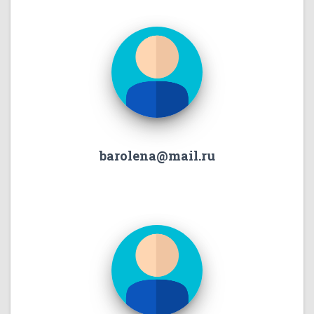
barolena@mail.ru