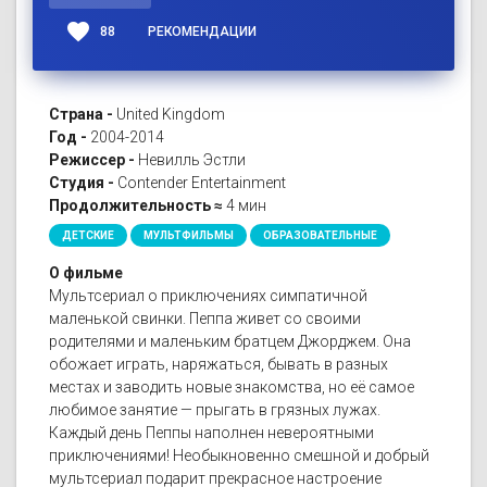
favorite
88
РЕКОМЕНДАЦИИ
Страна -
United Kingdom
Год -
2004-2014
Режиссер -
Невилль Эстли
Студия -
Contender Entertainment
Продолжительность ≈
4 мин
ДЕТСКИЕ
МУЛЬТФИЛЬМЫ
ОБРАЗОВАТЕЛЬНЫЕ
О фильме
Мультсериал о приключениях симпатичной
маленькой свинки. Пеппа живет со своими
родителями и маленьким братцем Джорджем. Она
обожает играть, наряжаться, бывать в разных
местах и заводить новые знакомства, но её самое
любимое занятие — прыгать в грязных лужах.
Каждый день Пеппы наполнен невероятными
приключениями! Необыкновенно смешной и добрый
мультсериал подарит прекрасное настроение