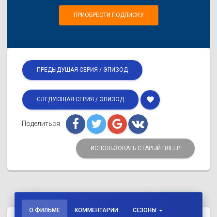
ПРИОБРЕСТИ ПОДПИСКУ
ПРЕДЫДУЩАЯ СЕРИЯ / ЭПИЗОД
favorite
СЛЕДУЮЩАЯ СЕРИЯ / ЭПИЗОД
Поделиться
ИСПОЛЬЗОВАТЬ СТАРЫЙ ПЛЕЕР
О ФИЛЬМЕ
КОММЕНТАРИИ
СЕЗОНЫ