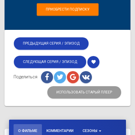
ПРИОБРЕСТИ ПОДПИСКУ
ПРЕДЫДУЩАЯ СЕРИЯ / ЭПИЗОД
favorite
СЛЕДУЮЩАЯ СЕРИЯ / ЭПИЗОД
Поделиться
ИСПОЛЬЗОВАТЬ СТАРЫЙ ПЛЕЕР
О ФИЛЬМЕ
КОММЕНТАРИИ
СЕЗОНЫ