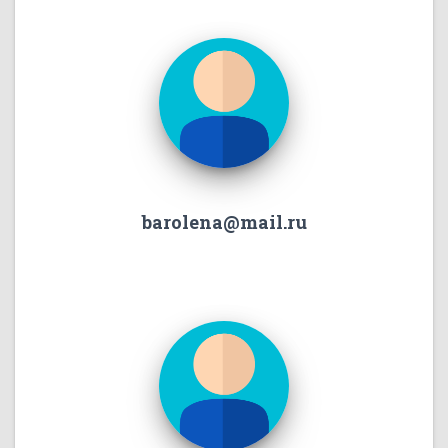
barolena@mail.ru