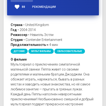
favorite
88
РЕКОМЕНДАЦИИ
Страна -
United Kingdom
Год -
2004-2014
Режиссер -
Невилль Эстли
Студия -
Contender Entertainment
Продолжительность ≈
4 мин
ДЕТСКИЕ
МУЛЬТФИЛЬМЫ
ОБРАЗОВАТЕЛЬНЫЕ
О фильме
Мультсериал о приключениях симпатичной
маленькой свинки. Пеппа живет со своими
родителями и маленьким братцем Джорджем. Она
обожает играть, наряжаться, бывать в разных
местах и заводить новые знакомства, но её самое
любимое занятие — прыгать в грязных лужах.
Каждый день Пеппы наполнен невероятными
приключениями! Необыкновенно смешной и добрый
мультсериал подарит прекрасное настроение