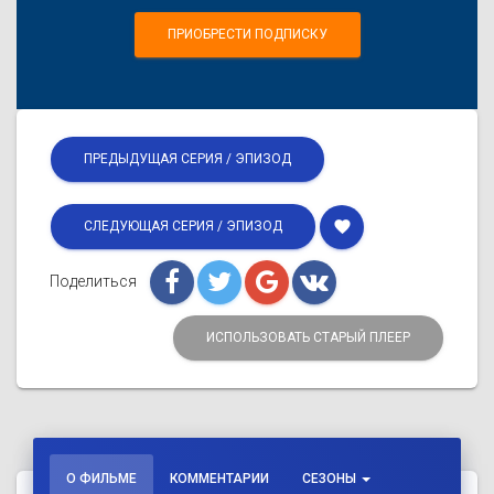
ПРИОБРЕСТИ ПОДПИСКУ
ПРЕДЫДУЩАЯ СЕРИЯ / ЭПИЗОД
favorite
СЛЕДУЮЩАЯ СЕРИЯ / ЭПИЗОД
Поделиться
ИСПОЛЬЗОВАТЬ СТАРЫЙ ПЛЕЕР
О ФИЛЬМЕ
КОММЕНТАРИИ
СЕЗОНЫ