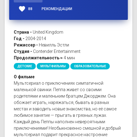
favorite
88
РЕКОМЕНДАЦИИ
Страна -
United Kingdom
Год -
2004-2014
Режиссер -
Невилль Эстли
Студия -
Contender Entertainment
Продолжительность ≈
4 мин
ДЕТСКИЕ
МУЛЬТФИЛЬМЫ
ОБРАЗОВАТЕЛЬНЫЕ
О фильме
Мультсериал о приключениях симпатичной
маленькой свинки. Пеппа живет со своими
родителями и маленьким братцем Джорджем. Она
обожает играть, наряжаться, бывать в разных
местах и заводить новые знакомства, но её самое
любимое занятие — прыгать в грязных лужах.
Каждый день Пеппы наполнен невероятными
приключениями! Необыкновенно смешной и добрый
мультсериал подарит прекрасное настроение