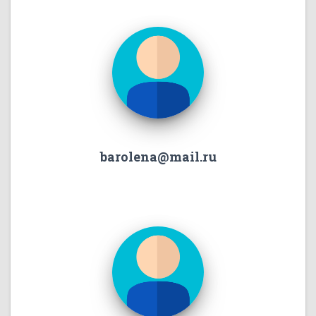
barolena@mail.ru