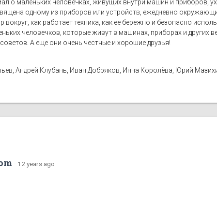
иал о маленьких человечках, живущих внутри машин и приборов, 
вящена одному из приборов или устройств, ежедневно окружающих
р вокруг, как работает техника, как ее бережно и безопасно испол
аленьких человечков, которые живут в машинах, приборах и других 
советов. А еще они очень честные и хорошие друзья!
ьев, Андрей Клубань, Иван Добряков, Инна Королёва, Юрий Мазих
com
·
12 years ago