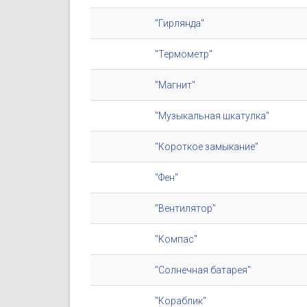
"Гирлянда"
"Термометр"
"Магнит"
"Музыкальная шкатулка"
"Короткое замыкание"
"Фен"
"Вентилятор"
"Компас"
"Солнечная батарея"
"Кораблик"