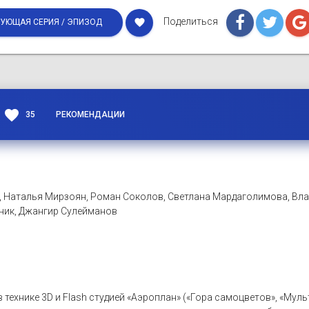
Поделиться
favorite
УЮЩАЯ СЕРИЯ / ЭПИЗОД
favorite
35
РЕКОМЕНДАЦИИ
, Наталья Мирзоян, Роман Соколов, Светлана Мардаголимова, Вл
сник, Джангир Сулейманов
в технике 3D и Flash студией «Аэроплан» («Гора самоцветов», «Му