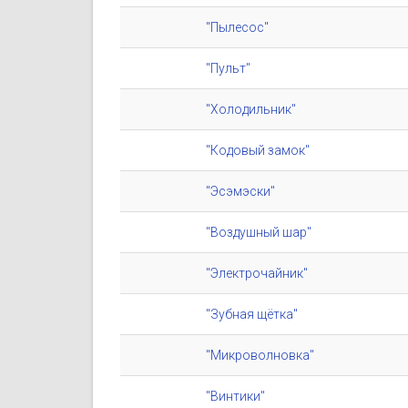
"Пылесос"
"Пульт"
"Холодильник"
"Кодовый замок"
"Эсэмэски"
"Воздушный шар"
"Электрочайник"
"Зубная щётка"
"Микроволновка"
"Винтики"