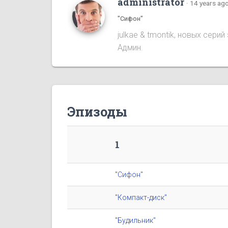
administrator
·
14 years ag
"Сифон"
julkae & tmontik, новых сер
Админ.
Эпизоды
1
"Сифон"
"Компакт-диск"
"Будильник"