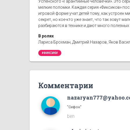
Успенского «Гарантийные человечки». Это сер
мелкие поломки. Каждая серия «Фиксиков» пос
игровой форме учат детей тому, как устроен ми
секрет, но кое-кто уже знает, что так зовут м
разбираются в технике и дают много полезных 
В ролях
Лариса Брохман, Дмитрий Назаров, Яков Васил
#ФИКСИКИ
Комментарии
nazaryan777@yahoo.
"Сифон"
ben