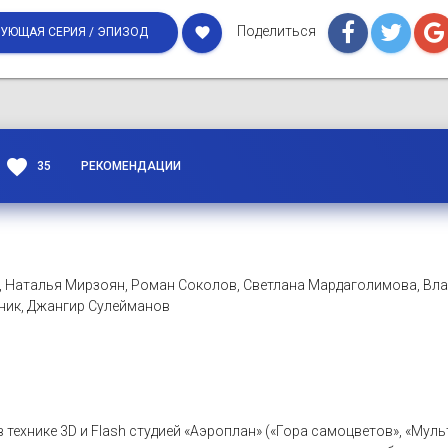
Поделиться
favorite
УЮЩАЯ СЕРИЯ / ЭПИЗОД
favorite
35
РЕКОМЕНДАЦИИ
, Наталья Мирзоян, Роман Соколов, Светлана Мардаголимова, Вл
сник, Джангир Сулейманов
в технике 3D и Flash студией «Аэроплан» («Гора самоцветов», «Му