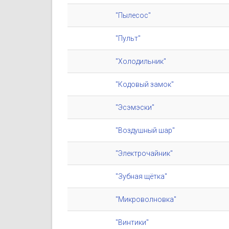
"Пылесос"
"Пульт"
"Холодильник"
"Кодовый замок"
"Эсэмэски"
"Воздушный шар"
"Электрочайник"
"Зубная щётка"
"Микроволновка"
"Винтики"