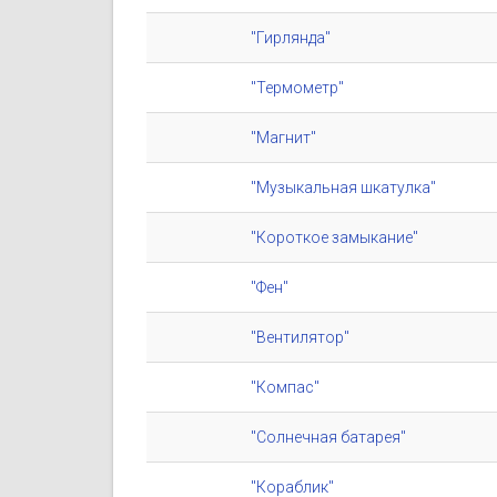
"Гирлянда"
"Термометр"
"Магнит"
"Музыкальная шкатулка"
"Короткое замыкание"
"Фен"
"Вентилятор"
"Компас"
"Солнечная батарея"
"Кораблик"