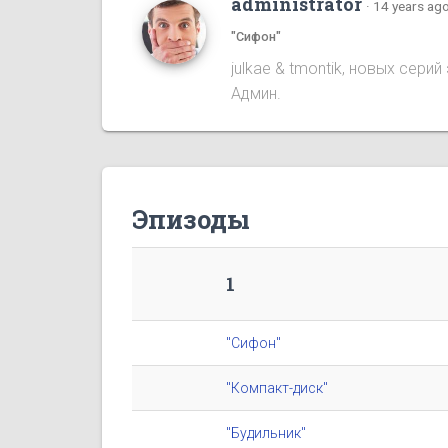
administrator
·
14 years ag
"Сифон"
julkae & tmontik, новых сер
Админ.
Эпизоды
1
"Сифон"
"Компакт-диск"
"Будильник"