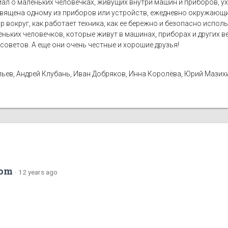
иал о маленьких человечках, живущих внутри машин и приборов, 
вящена одному из приборов или устройств, ежедневно окружающих
р вокруг, как работает техника, как ее бережно и безопасно испол
аленьких человечков, которые живут в машинах, приборах и других 
советов. А еще они очень честные и хорошие друзья!
ьев, Андрей Клубань, Иван Добряков, Инна Королёва, Юрий Мазих
com
·
12 years ago