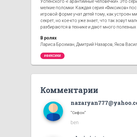
Успенского «Гарантийные человечки». Это сер
мелкие поломки. Каждая серия «Фиксиков» пос
игровой форме учат детей тому, как устроен ми
секрет, но кое-кто уже знает, что так зовут м
разбираются в технике и дают много полезных 
В ролях
Лариса Брохман, Дмитрий Назаров, Яков Васил
#ФИКСИКИ
Комментарии
nazaryan777@yahoo.
"Сифон"
ben