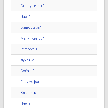
"Огнетушитель"
"Часы"
"Видеосвязь"
"Манипулятор"
"Рефлексы"
"Духовка"
"Собака"
"Граммофон"
"Ключ-карта"
"Пчела"