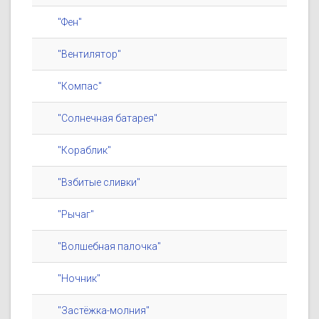
"Фен"
"Вентилятор"
"Компас"
"Солнечная батарея"
"Кораблик"
"Взбитые сливки"
"Рычаг"
"Волшебная палочка"
"Ночник"
"Застёжка-молния"