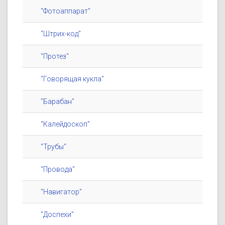
"Фотоаппарат"
"Штрих-код"
"Протез"
"Говорящая кукла"
"Барабан"
"Калейдоскоп"
"Трубы"
"Провода"
"Навигатор"
"Доспехи"