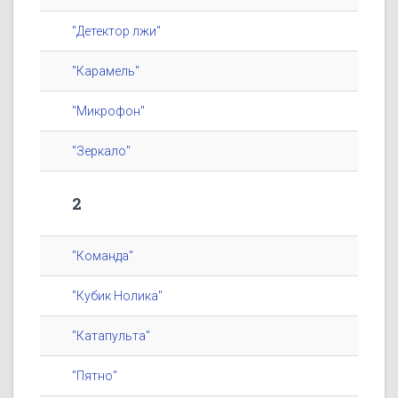
"Детектор лжи"
"Карамель"
"Микрофон"
"Зеркало"
2
"Команда"
"Кубик Нолика"
"Катапульта"
"Пятно"