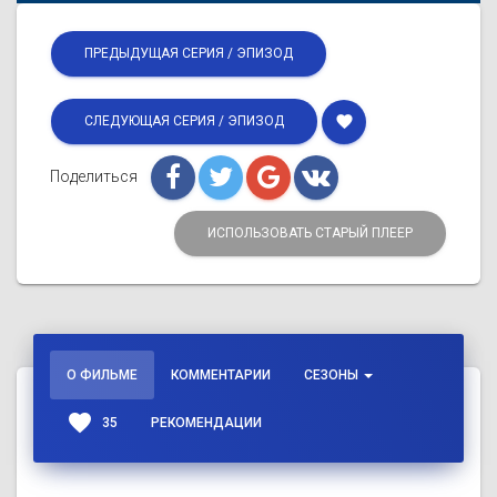
ПРЕДЫДУЩАЯ СЕРИЯ / ЭПИЗОД
favorite
СЛЕДУЮЩАЯ СЕРИЯ / ЭПИЗОД
Поделиться
ИСПОЛЬЗОВАТЬ СТАРЫЙ ПЛЕЕР
О ФИЛЬМЕ
КОММЕНТАРИИ
СЕЗОНЫ
favorite
35
РЕКОМЕНДАЦИИ