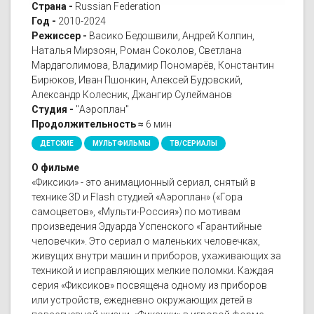
Страна -
Russian Federation
Год -
2010-2024
Режиссер -
Васико Бедошвили, Андрей Колпин,
Наталья Мирзоян, Роман Соколов, Светлана
Мардаголимова, Владимир Пономарёв, Константин
Бирюков, Иван Пшонкин, Алексей Будовский,
Александр Колесник, Джангир Сулейманов
Студия -
"Аэроплан"
Продолжительность ≈
6 мин
ДЕТСКИЕ
МУЛЬТФИЛЬМЫ
ТВ/СЕРИАЛЫ
О фильме
«Фиксики» - это анимационный сериал, снятый в
технике 3D и Flash студией «Аэроплан» («Гора
самоцветов», «Мульти-Россия») по мотивам
произведения Эдуарда Успенского «Гарантийные
человечки». Это сериал о маленьких человечках,
живущих внутри машин и приборов, ухаживающих за
техникой и исправляющих мелкие поломки. Каждая
серия «Фиксиков» посвящена одному из приборов
или устройств, ежедневно окружающих детей в