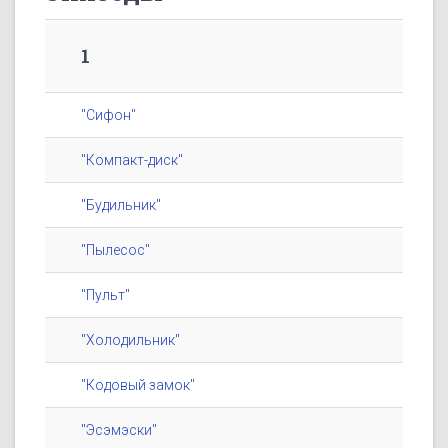
1
"Сифон"
"Компакт-диск"
"Будильник"
"Пылесос"
"Пульт"
"Холодильник"
"Кодовый замок"
"Эсэмэски"