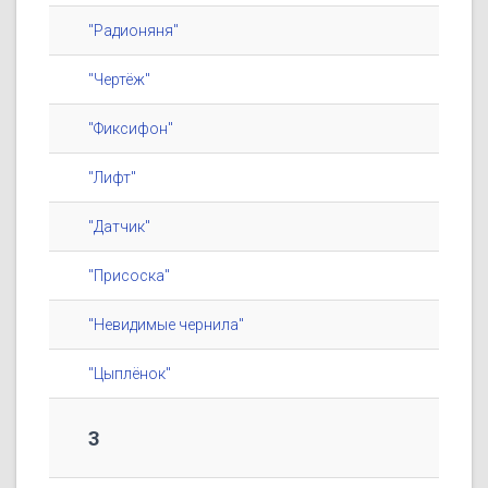
"Радионяня"
"Чертёж"
"Фиксифон"
"Лифт"
"Датчик"
"Присоска"
"Невидимые чернила"
"Цыплёнок"
3