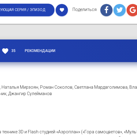
Поделиться
favorite
УЮЩАЯ СЕРИЯ / ЭПИЗОД
favorite
35
РЕКОМЕНДАЦИИ
, Наталья Мирзоян, Роман Соколов, Светлана Мардаголимова, Вл
сник, Джангир Сулейманов
в технике 3D и Flash студией «Аэроплан» («Гора самоцветов», «Му