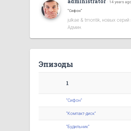
administrator
·
14 years ag
"Сифон"
julkae & tmontik, новых сер
Админ.
Эпизоды
1
"Сифон"
"Компакт-диск"
"Будильник"