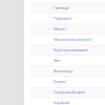
"Гирлянда"
"Термометр"
"Магнит"
"Музыкальная шкатулка"
"Короткое замыкание"
"Фен"
"Вентилятор"
"Компас"
"Солнечная батарея"
"Кораблик"