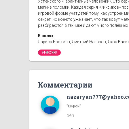
Успенского «Гарантийные человечки». Это сер
мелкие поломки. Каждая серия «Фиксиков» пос
игровой форме учат детей тому, как устроен ми
секрет, но кое-кто уже знает, что так зовут м
разбираются в технике и дают много полезных 
В ролях
Лариса Брохман, Дмитрий Назаров, Яков Васил
#ФИКСИКИ
Комментарии
nazaryan777@yahoo.
"Сифон"
ben