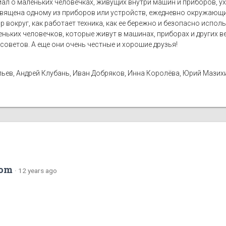
иал о маленьких человечках, живущих внутри машин и приборов, 
вящена одному из приборов или устройств, ежедневно окружающих
р вокруг, как работает техника, как ее бережно и безопасно испол
аленьких человечков, которые живут в машинах, приборах и других 
советов. А еще они очень честные и хорошие друзья!
ьев, Андрей Клубань, Иван Добряков, Инна Королёва, Юрий Мазих
com
·
12 years ago