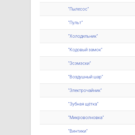
"Пылесос"
"Пульт"
"Холодильник"
"Кодовый замок"
"Эсэмэски"
"Воздушный шар"
"Электрочайник"
"Зубная щётка"
"Микроволновка"
"Винтики"