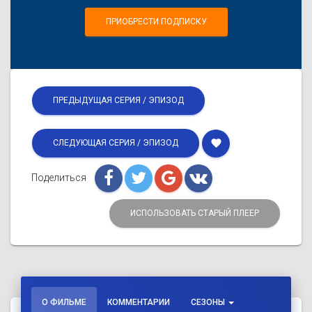
ПРИОБРЕСТИ ПОДПИСКУ
ПРЕДЫДУЩАЯ СЕРИЯ / ЭПИЗОД
favorite
СЛЕДУЮЩАЯ СЕРИЯ / ЭПИЗОД
Поделиться
ИСПОЛЬЗОВАТЬ СТАРЫЙ ПЛЕЕР
О ФИЛЬМЕ
КОММЕНТАРИИ
СЕЗОНЫ