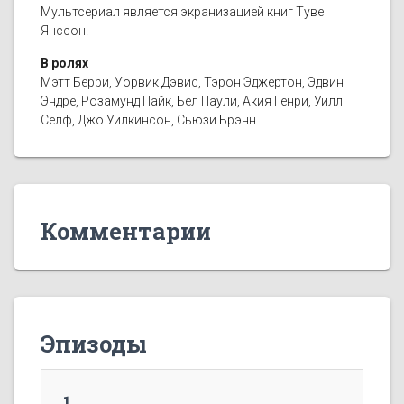
Мультсериал является экранизацией книг Туве
Янссон.
В ролях
Мэтт Берри, Уорвик Дэвис, Тэрон Эджертон, Эдвин
Эндре, Розамунд Пайк, Бел Паули, Акия Генри, Уилл
Селф, Джо Уилкинсон, Сьюзи Брэнн
Комментарии
Эпизоды
1