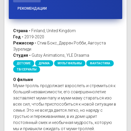
РЕКОМЕНДАЦИИ
Страна -
Finland, United Kingdom
Год -
2019-2020
Режиссер -
Стив Бокс, Даррен Робби, Авгоуста
Зурелиди
Студия -
Gutsy Animations, YLE Draama
ДЕТСКИЕ
ДРАМА
МУЛЬТФИЛЬМЫ
ФАНТАСТИКА
ТВ/СЕРИАЛЫ
О фильме
Муми-тролль продолжает взрослеть и стремиться к
большей независимости, его совершеннолетие
заставляет муми-папу и муми-маму стараться изо
всех сил, чтобы приспособиться к новой ситуации в
семье. Это не всегда дается легко, но наряду с
грустью и переживаниями, в их доме царит
постоянный смех и необычная мудрость, которую
мы и привыкли ожидать от муми-троллей.