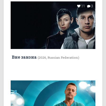
11
3
Вне закона
(2026, Russian Federation)
7
5