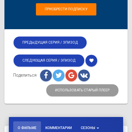
ПРИОБРЕСТИ ПОДПИСКУ
ПРЕДЫДУЩАЯ СЕРИЯ / ЭПИЗОД
favorite
СЛЕДУЮЩАЯ СЕРИЯ / ЭПИЗОД
Поделиться
ИСПОЛЬЗОВАТЬ СТАРЫЙ ПЛЕЕР
О ФИЛЬМЕ
КОММЕНТАРИИ
СЕЗОНЫ