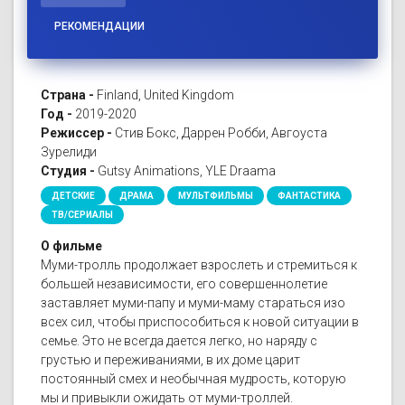
РЕКОМЕНДАЦИИ
Страна -
Finland, United Kingdom
Год -
2019-2020
Режиссер -
Стив Бокс, Даррен Робби, Авгоуста
Зурелиди
Студия -
Gutsy Animations, YLE Draama
ДЕТСКИЕ
ДРАМА
МУЛЬТФИЛЬМЫ
ФАНТАСТИКА
ТВ/СЕРИАЛЫ
О фильме
Муми-тролль продолжает взрослеть и стремиться к
большей независимости, его совершеннолетие
заставляет муми-папу и муми-маму стараться изо
всех сил, чтобы приспособиться к новой ситуации в
семье. Это не всегда дается легко, но наряду с
грустью и переживаниями, в их доме царит
постоянный смех и необычная мудрость, которую
мы и привыкли ожидать от муми-троллей.