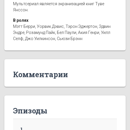
Мультсериал является экранизацией книг Туве
Янссон.
В ролях
Мэтт Берри, Уорвик Дэвис, Тэрон Эджертон, Эдвин
Эндре, Розамунд Пайк, Бел Паули, Акия Генри, Уилл
Селф, Джо Уилкинсон, Сьюзи Брэнн
Комментарии
Эпизоды
1