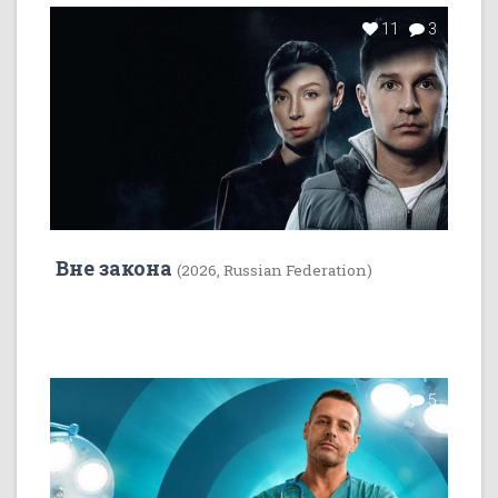
11
3
Вне закона
(2026, Russian Federation)
7
5