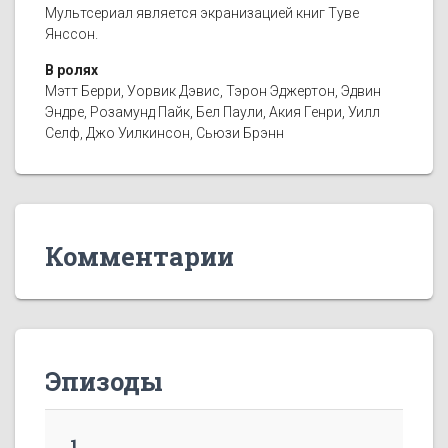
Мультсериал является экранизацией книг Туве
Янссон.
В ролях
Мэтт Берри, Уорвик Дэвис, Тэрон Эджертон, Эдвин
Эндре, Розамунд Пайк, Бел Паули, Акия Генри, Уилл
Селф, Джо Уилкинсон, Сьюзи Брэнн
Комментарии
Эпизоды
1