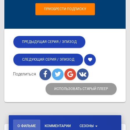
ПРИОБРЕСТИ ПОДПИСКУ
ПРЕДЫДУЩАЯ СЕРИЯ / ЭПИЗОД
favorite
СЛЕДУЮЩАЯ СЕРИЯ / ЭПИЗОД
Поделиться
ИСПОЛЬЗОВАТЬ СТАРЫЙ ПЛЕЕР
О ФИЛЬМЕ
КОММЕНТАРИИ
СЕЗОНЫ