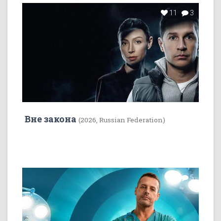
11
3
Вне закона
(2026, Russian Federation)
7
5