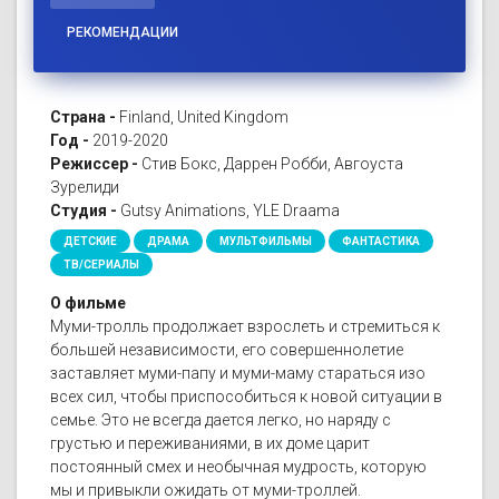
РЕКОМЕНДАЦИИ
Страна -
Finland, United Kingdom
Год -
2019-2020
Режиссер -
Стив Бокс, Даррен Робби, Авгоуста
Зурелиди
Студия -
Gutsy Animations, YLE Draama
ДЕТСКИЕ
ДРАМА
МУЛЬТФИЛЬМЫ
ФАНТАСТИКА
ТВ/СЕРИАЛЫ
О фильме
Муми-тролль продолжает взрослеть и стремиться к
большей независимости, его совершеннолетие
заставляет муми-папу и муми-маму стараться изо
всех сил, чтобы приспособиться к новой ситуации в
семье. Это не всегда дается легко, но наряду с
грустью и переживаниями, в их доме царит
постоянный смех и необычная мудрость, которую
мы и привыкли ожидать от муми-троллей.