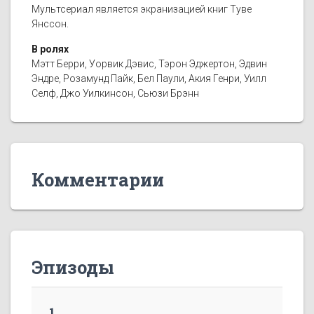
Мультсериал является экранизацией книг Туве
Янссон.
В ролях
Мэтт Берри, Уорвик Дэвис, Тэрон Эджертон, Эдвин
Эндре, Розамунд Пайк, Бел Паули, Акия Генри, Уилл
Селф, Джо Уилкинсон, Сьюзи Брэнн
Комментарии
Эпизоды
1