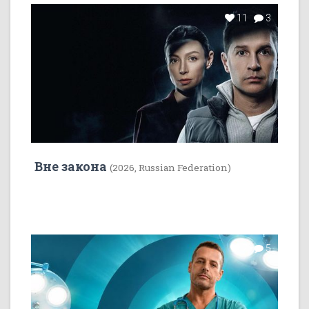
11
3
Вне закона
(2026, Russian Federation)
7
5