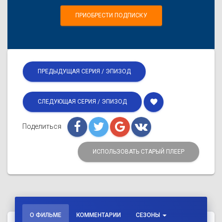
ПРИОБРЕСТИ ПОДПИСКУ
ПРЕДЫДУЩАЯ СЕРИЯ / ЭПИЗОД
favorite
СЛЕДУЮЩАЯ СЕРИЯ / ЭПИЗОД
Поделиться
ИСПОЛЬЗОВАТЬ СТАРЫЙ ПЛЕЕР
О ФИЛЬМЕ
КОММЕНТАРИИ
СЕЗОНЫ