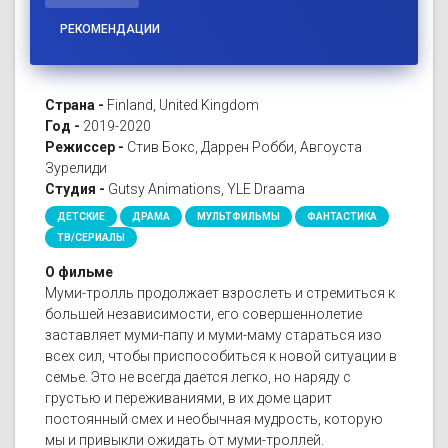
РЕКОМЕНДАЦИИ
Страна -
Finland, United Kingdom
Год -
2019-2020
Режиссер -
Стив Бокс, Даррен Робби, Авгоуста
Зурелиди
Студия -
Gutsy Animations, YLE Draama
ДЕТСКИЕ
ДРАМА
МУЛЬТФИЛЬМЫ
ФАНТАСТИКА
ТВ/СЕРИАЛЫ
О фильме
Муми-тролль продолжает взрослеть и стремиться к
большей независимости, его совершеннолетие
заставляет муми-папу и муми-маму стараться изо
всех сил, чтобы приспособиться к новой ситуации в
семье. Это не всегда дается легко, но наряду с
грустью и переживаниями, в их доме царит
постоянный смех и необычная мудрость, которую
мы и привыкли ожидать от муми-троллей.