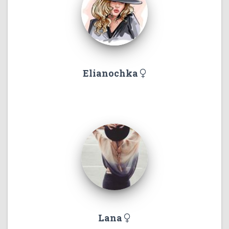
Elianochka
Lana