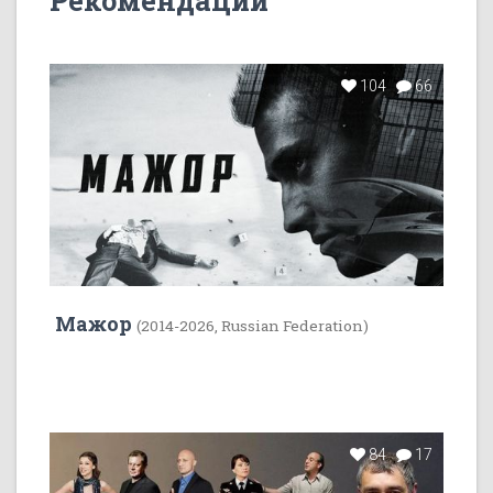
Рекомендации
104
66
Мажор
(2014-2026, Russian Federation)
84
17