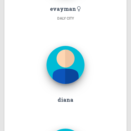
evayman
DALY CITY
diana