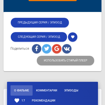
ПРЕДЫДУЩАЯ СЕРИЯ / ЭПИЗОД
favorite
СЛЕДУЮЩАЯ СЕРИЯ / ЭПИЗОД
Поделиться
ИСПОЛЬЗОВАТЬ СТАРЫЙ ПЛЕЕР
О ФИЛЬМЕ
КОММЕНТАРИИ
ЭПИЗОДЫ
favorite
17
РЕКОМЕНДАЦИИ