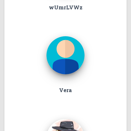
wUmrLVWz
Vera