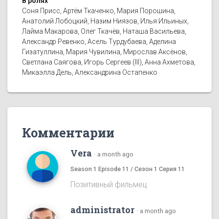
В ролях
Соня Присс, Артём Ткаченко, Мария Порошина,
Анатолий Лобоцкий, Назим Ниязов, Илья Ильиных,
Лайма Макарова, Олег Ткачёв, Наташа Васильева,
Александр Ревенко, Асель Турдубаева, Аделина
Гизатуллина, Мария Чувилина, Мирослав Аксёнов,
Светлана Саягова, Игорь Сергеев (III), Анна Ахметова,
Микаэлла Дель, Александрина Остапенко
Комментарии
Vera
·
a month ago
Season 1 Episode 11 / Сезон 1 Серия 11
Позитивный фильмец
administrator
·
a month ago