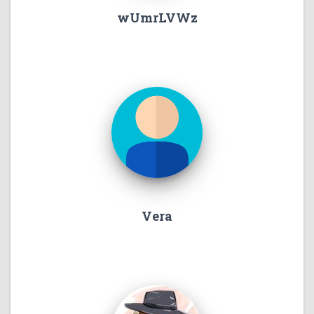
wUmrLVWz
Vera