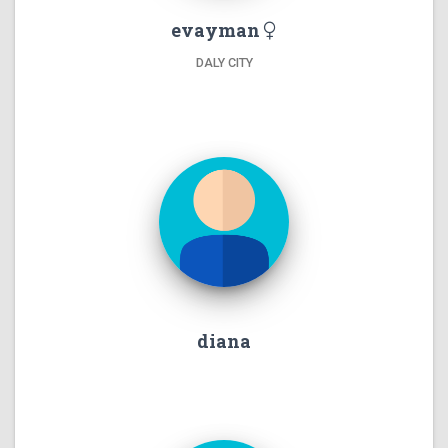
evayman
DALY CITY
diana