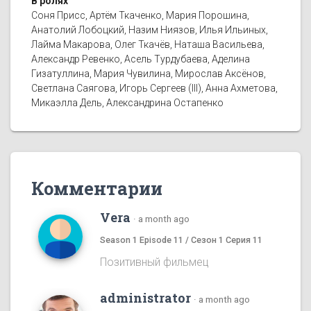
В ролях
Соня Присс, Артём Ткаченко, Мария Порошина,
Анатолий Лобоцкий, Назим Ниязов, Илья Ильиных,
Лайма Макарова, Олег Ткачёв, Наташа Васильева,
Александр Ревенко, Асель Турдубаева, Аделина
Гизатуллина, Мария Чувилина, Мирослав Аксёнов,
Светлана Саягова, Игорь Сергеев (III), Анна Ахметова,
Микаэлла Дель, Александрина Остапенко
Комментарии
Vera
·
a month ago
Season 1 Episode 11 / Сезон 1 Серия 11
Позитивный фильмец
administrator
·
a month ago