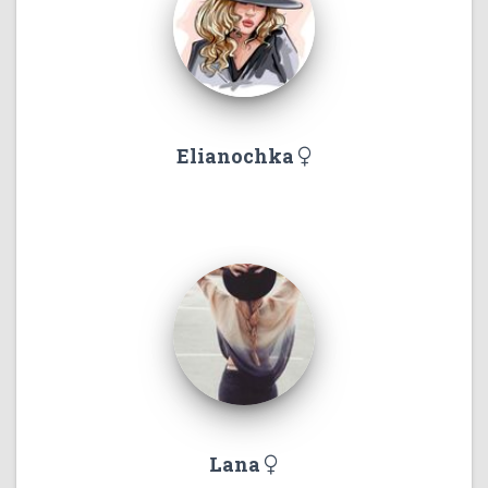
Elianochka
Lana