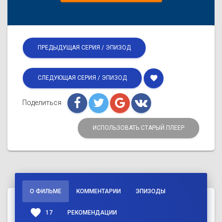
ПРЕДЫДУЩАЯ СЕРИЯ / ЭПИЗОД
favorite
СЛЕДУЮЩАЯ СЕРИЯ / ЭПИЗОД
Поделиться
ИСПОЛЬЗОВАТЬ СТАРЫЙ ПЛЕЕР
О ФИЛЬМЕ
КОММЕНТАРИИ
ЭПИЗОДЫ
favorite
17
РЕКОМЕНДАЦИИ