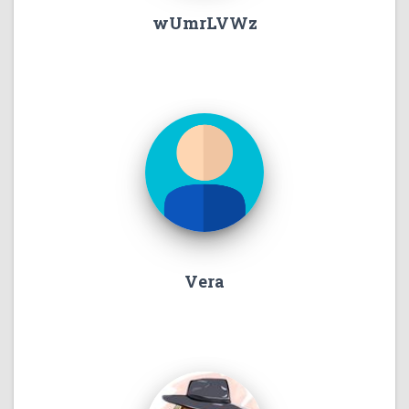
wUmrLVWz
Vera