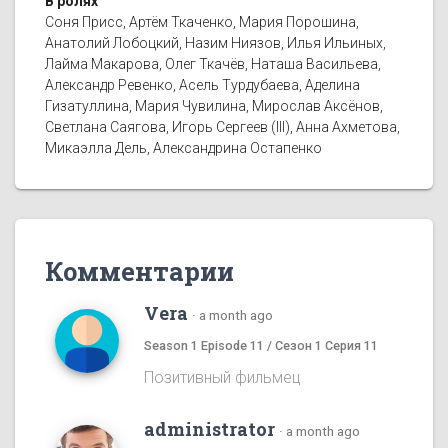
В ролях
Соня Присс, Артём Ткаченко, Мария Порошина,
Анатолий Лобоцкий, Назим Ниязов, Илья Ильиных,
Лайма Макарова, Олег Ткачёв, Наташа Васильева,
Александр Ревенко, Асель Турдубаева, Аделина
Гизатуллина, Мария Чувилина, Мирослав Аксёнов,
Светлана Саягова, Игорь Сергеев (III), Анна Ахметова,
Микаэлла Дель, Александрина Остапенко
Комментарии
Vera
·
a month ago
Season 1 Episode 11 / Сезон 1 Серия 11
Позитивный фильмец
administrator
·
a month ago