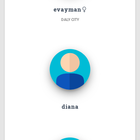
evayman
DALY CITY
diana