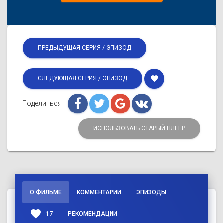
ПРЕДЫДУЩАЯ СЕРИЯ / ЭПИЗОД
favorite
СЛЕДУЮЩАЯ СЕРИЯ / ЭПИЗОД
Поделиться
ИСПОЛЬЗОВАТЬ СТАРЫЙ ПЛЕЕР
О ФИЛЬМЕ
КОММЕНТАРИИ
ЭПИЗОДЫ
favorite
17
РЕКОМЕНДАЦИИ