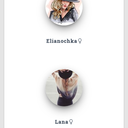
Elianochka
Lana