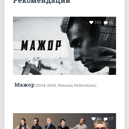
Рекомендации
104
66
Мажор
(2014-2026, Russian Federation)
84
17